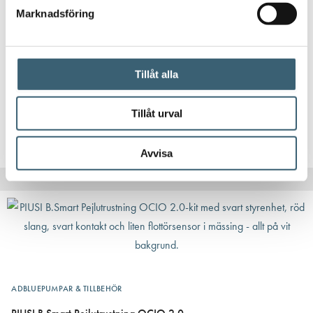
Marknadsföring
DIESELPUMPAR
Användarnycklar till B.smart (10st)
Tillåt alla
1 800
kr
Tillåt urval
Köp nu!
Avvisa
ADBLUEPUMPAR & TILLBEHÖR