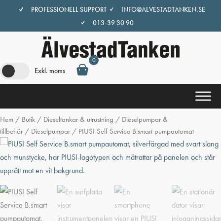
Hoppa
PROFESSIONELL SUPPORT
INFO@ALVESTADTANKEN.SE
till
013-39 30 90
innehåll
0
Exkl. moms
Hem
/
Butik
/
Dieseltankar & utrustning
/
Dieselpumpar &
tillbehör
/
Dieselpumpar
/ PIUSI Self Service B.smart pumpautomat