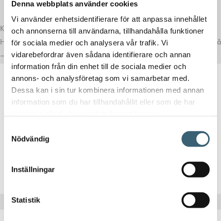
Denna webbplats använder cookies
Vi använder enhetsidentifierare för att anpassa innehållet
Komplettera med rätt tillval
och annonserna till användarna, tillhandahålla funktioner
Här har vi samlat produkter som ofta passar bra ihop med det du tittar på
för sociala medier och analysera vår trafik. Vi
– för en mer komplett lösning.
vidarebefordrar även sådana identifierare och annan
information från din enhet till de sociala medier och
annons- och analysföretag som vi samarbetar med.
Dessa kan i sin tur kombinera informationen med annan
DIESELPUMPAR & TILLBEHÖR
information som du har tillhandahållit eller som de har
Pumphandtag Diesel 70 l/min Piusi A60
samlat in när du har använt deras tjänster.
Samtyckesval
1 000
kr
950
kr
Nödvändig
Inställningar
Köp nu!
Statistik