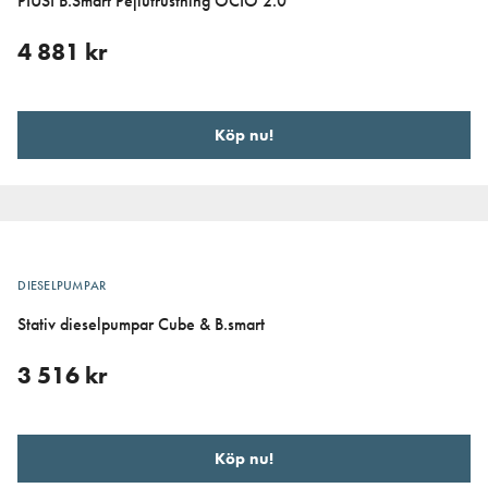
PIUSI B.Smart Pejlutrustning OCIO 2.0
4 881
kr
Köp nu!
DIESELPUMPAR
Stativ dieselpumpar Cube & B.smart
3 516
kr
Köp nu!