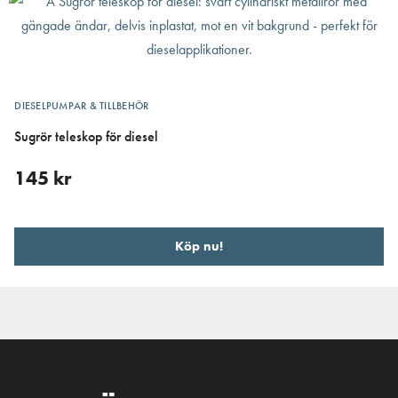
DIESELPUMPAR & TILLBEHÖR
Sugrör teleskop för diesel
145
kr
Köp nu!