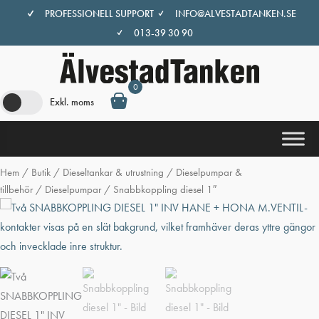
Hoppa
PROFESSIONELL SUPPORT
INFO@ALVESTADTANKEN.SE
till
013-39 30 90
innehåll
0
Exkl. moms
Hem
/
Butik
/
Dieseltankar & utrustning
/
Dieselpumpar &
tillbehör
/
Dieselpumpar
/ Snabbkoppling diesel 1″