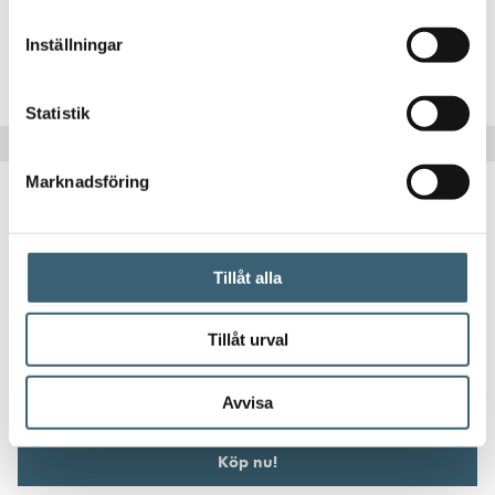
Inställningar
Köp nu!
Statistik
Marknadsföring
Tillåt alla
DIESELPUMPAR
Slangfäste 1″ BSP – 25mm slang
Tillåt urval
65
kr
Avvisa
Köp nu!