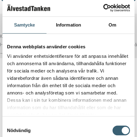
Samtycke
Information
Om
Komplettera med rätt tillval
Här har vi samlat produkter som ofta passar bra ihop med det du tittar på
Denna webbplats använder cookies
– för en mer komplett lösning.
Vi använder enhetsidentifierare för att anpassa innehållet
och annonserna till användarna, tillhandahålla funktioner
för sociala medier och analysera vår trafik. Vi
vidarebefordrar även sådana identifierare och annan
information från din enhet till de sociala medier och
annons- och analysföretag som vi samarbetar med.
Dessa kan i sin tur kombinera informationen med annan
information som du har tillhandahållit eller som de har
DIESELPUMPAR & TILLBEHÖR
samlat in när du har använt deras tjänster.
Slangfäste 1″ BSP – 19 mm slang
Samtyckesval
Nödvändig
58
kr