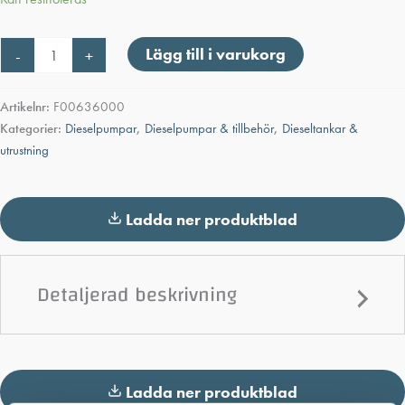
Snabbkoppling
Lägg till i varukorg
-
+
diesel
1"
mängd
Artikelnr:
F00636000
Kategorier:
Dieselpumpar
,
Dieselpumpar & tillbehör
,
Dieseltankar &
utrustning
Ladda ner produktblad
Detaljerad beskrivning
Ladda ner produktblad