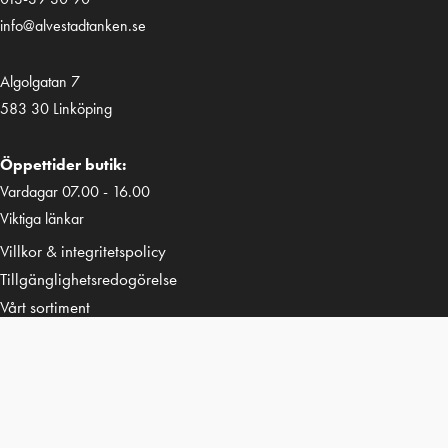
info@alvestadtanken.se
Algolgatan 7
583 30 Linköping
Öppettider butik:
Vardagar 07.00 - 16.00
Viktiga länkar
Villkor & integritetspolicy
Tillgänglighetsredogörelse
Vårt sortiment
Kundspecifik tillverkning
Uthyrning
Kontakt
Följ oss