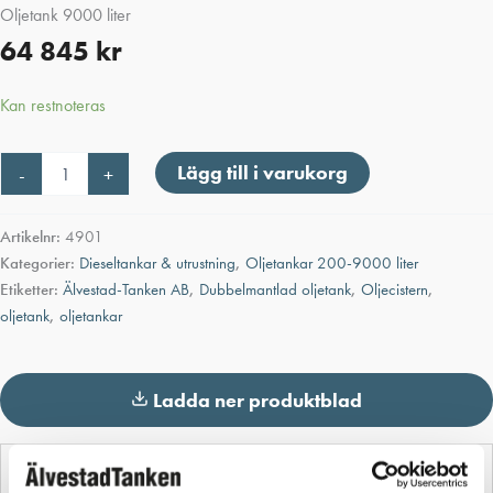
Oljetank 9000 liter
64 845
kr
Kan restnoteras
Oljetank
Lägg till i varukorg
-
+
9000
liter
mängd
Artikelnr:
4901
Kategorier:
Dieseltankar & utrustning
,
Oljetankar 200-9000 liter
Etiketter:
Älvestad-Tanken AB
,
Dubbelmantlad oljetank
,
Oljecistern
,
oljetank
,
oljetankar
Ladda ner produktblad
Detaljerad beskrivning