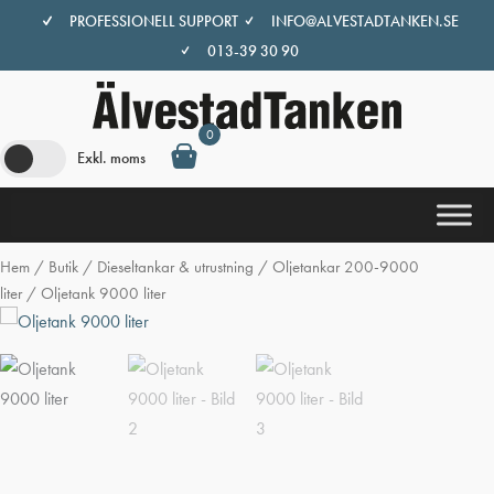
Hoppa
PROFESSIONELL SUPPORT
INFO@ALVESTADTANKEN.SE
till
013-39 30 90
innehåll
0
Exkl. moms
Hem
/
Butik
/
Dieseltankar & utrustning
/
Oljetankar 200-9000
liter
/ Oljetank 9000 liter