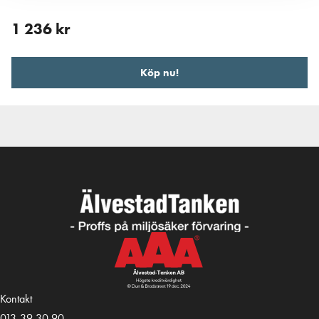
1 236
kr
Köp nu!
Kontakt
013-39 30 90