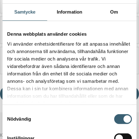
Samtycke
Information
Om
Ytterligare information
Denna webbplats använder cookies
Vi använder enhetsidentifierare för att anpassa innehållet
och annonserna till användarna, tillhandahålla funktioner
Produktblad
för sociala medier och analysera vår trafik. Vi
vidarebefordrar även sådana identifierare och annan
information från din enhet till de sociala medier och
annons- och analysföretag som vi samarbetar med.
Dessa kan i sin tur kombinera informationen med annan
Ladda ner produktblad
information som du har tillhandahållit eller som de har
samlat in när du har använt deras tjänster.
Samtyckesval
Nödvändig
Komplettera med rätt tillval
Inställningar