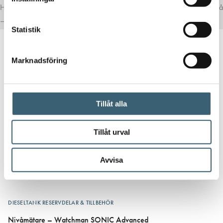
Här har vi samlat produkter som ofta passar bra ihop med det du tittar på
– för en mer komplett lösning.
Statistik
Marknadsföring
Tillåt alla
Tillåt urval
Avvisa
DIESELTANK RESERVDELAR & TILLBEHÖR
Nivåmätare – Watchman SONIC Advanced