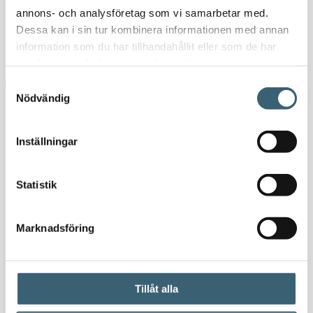
Nyheter
annons- och analysföretag som vi samarbetar med.
Kundspecifik tillverkning
Dessa kan i sin tur kombinera informationen med annan
information som du har tillhandahållit eller som de har
Kontakt
samlat in när du har använt deras tjänster.
Samtyckesval
Nödvändig
Hem
/
Butik
/ Produkter märkta ”oljetankar”
Inställningar
oljetankar
Statistik
Marknadsföring
Dieseltankar & utrustning
Oljetank 9000 liter
Tillåt alla