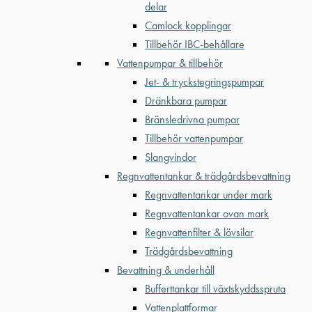
delar
Camlock kopplingar
Tillbehör IBC-behållare
Vattenpumpar & tillbehör
Jet- & tryckstegringspumpar
Dränkbara pumpar
Bränsledrivna pumpar
Tillbehör vattenpumpar
Slangvindor
Regnvattentankar & trädgårdsbevattning
Regnvattentankar under mark
Regnvattentankar ovan mark
Regnvattenfilter & lövsilar
Trädgårdsbevattning
Bevattning & underhåll
Bufferttankar till växtskyddsspruta
Vattenplattformar