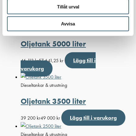
Lägg till i
64 845
kr
81 056,25
kr
Tillåt urval
varukorg
Avvisa
Dieseltankar & utrustning
Oljetank 5000 liter
Lägg till i
46 113
kr
57 641,25
kr
varukorg
Dieseltankar & utrustning
Oljetank 3500 liter
Lägg till i varukorg
39 200
kr
49 000
kr
Dieseltankar & utrustning