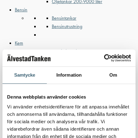
Oljetankar 200-9000 liter
Bensin
Bensintankar
Bensinutrustning
Kem
Kemikalietankar
Samtycke
Information
Om
Verkstad
Uppsamlingskärl för fat & IBC
Spilloljetankar & utrustning
Denna webbplats använder cookies
Oljepumpar & tillbehör
Vi använder enhetsidentifierare för att anpassa innehållet
Förvaringslådor & sandlådor
och annonserna till användarna, tillhandahålla funktioner
Uthyrning
för sociala medier och analysera vår trafik. Vi
Kundcase
vidarebefordrar även sådana identifierare och annan
Om oss
information från din enhet till de sociala medier och