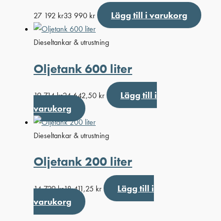
Lägg till i varukorg
27 192
kr
33 990
kr
Dieseltankar & utrustning
Oljetank 600 liter
Lägg till i
19 714
kr
24 642,50
kr
varukorg
Dieseltankar & utrustning
Oljetank 200 liter
Lägg till i
14 729
kr
18 411,25
kr
varukorg