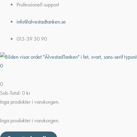
Hoppa
Professionell support
till
info@alvestadtanken.se
innehåll
013-39 30 90
0
0
Sub-Total:
0
kr
Inga produkter i varukorgen.
Inga produkter i varukorgen.