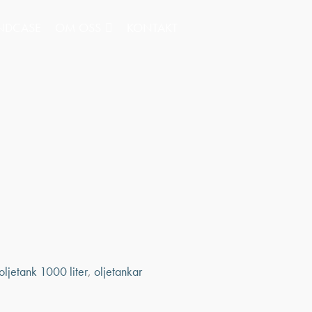
NDCASE
OM OSS
KONTAKT
oljetank 1000 liter
,
oljetankar