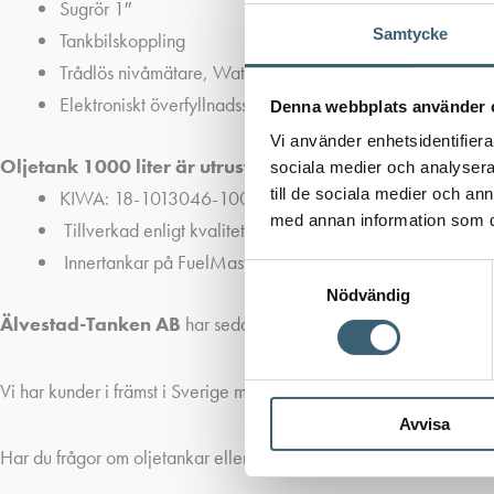
Sugrör 1″
Samtycke
Tankbilskoppling
Trådlös nivåmätare, Watchman Sonic visar procentuellt h
Elektroniskt överfyllnadsskydd’
Denna webbplats använder 
Vi använder enhetsidentifierar
Oljetank 1000 liter är utrustad enligt Svensk standard.
sociala medier och analysera 
till de sociala medier och a
KIWA: 18-1013046-100 samt CE-märkt.
med annan information som du 
Tillverkad enligt kvalitetscertifikatets krav BS EN ISO
Innertankar på FuelMaster® uppfyller krav av normen
Samtyckesval
Nödvändig
Älvestad-Tanken AB
har sedan 2004 sålt och marknadsfört
Ki
Vi har kunder i främst i Sverige men också i Norge och övriga lä
Avvisa
Har du frågor om oljetankar eller andra frågor om våra produkte