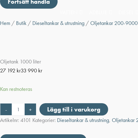
Fortsätt handla
VATTEN
ADBLUE
DIESEL
Hem
/
Butik
/
Dieseltankar & utrustning
/
Oljetankar 200-9000 l
Oljetank 1000 liter
27 192
kr
33 990
kr
Kan restnoteras
Oljetank
Lägg till i varukorg
-
+
1000
liter
Artikelnr:
4101
Kategorier:
Dieseltankar & utrustning
,
Oljetankar 
mängd