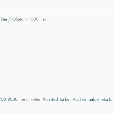
BENSIN
KEM
VERKSTAD
UTHYRNING
KU
iter
/ Oljetank 1000 liter
200-9000 liter
Etiketter:
Älvestad-Tanken AB
,
Fueltank
,
oljetank
,