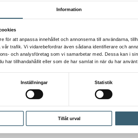
Information
ur mycket vätska som finns i tanken. Räckvidd ca 200- 400 m.
cookies
e för att anpassa innehållet och annonserna till användarna, tillh
vår trafik. Vi vidarebefordrar även sådana identifierare och anna
nnons- och analysföretag som vi samarbetar med. Dessa kan i sin
har tillhandahållit eller som de har samlat in när du har använt 
 9001:2008, nr FM 57348.
 EN13341:2005+A.
Inställningar
Statistik
ngspan
´s stora sortiment av stationära och transportabla dieseltank
nder i Norden.
Tillåt urval
r?
Kontakta
oss då!