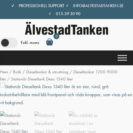
Hoppa
PROFESSIONELL SUPPORT
INFO@ALVESTADTANKEN.SE
till
013-39 30 90
innehåll
0
Exkl. moms
Hem
/
Butik
/
Dieseltankar & utrustning
/
Dieseltankar 1200-9000
liter
/ Stationär Dieseltank Deso 1340 liter