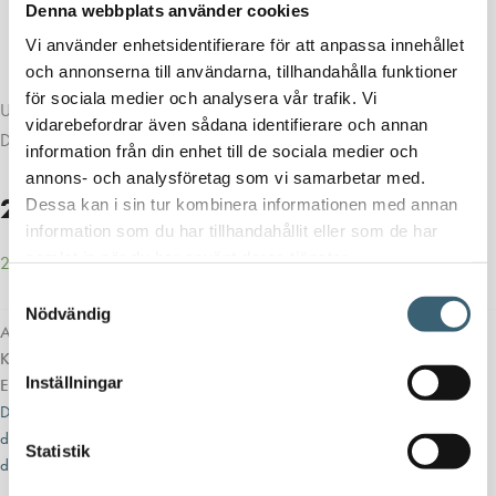
Denna webbplats använder cookies
Vi använder enhetsidentifierare för att anpassa innehållet
och annonserna till användarna, tillhandahålla funktioner
för sociala medier och analysera vår trafik. Vi
Utforska vårt övriga utbud av Stationära Dieseltankar från Kingspan,
vidarebefordrar även sådana identifierare och annan
Deso & Cemo
HÄR
information från din enhet till de sociala medier och
annons- och analysföretag som vi samarbetar med.
29 870
kr
Dessa kan i sin tur kombinera informationen med annan
information som du har tillhandahållit eller som de har
samlat in när du har använt deras tjänster.
2–4 veckor (leveranstid)
Samtyckesval
Nödvändig
Artikelnr:
0029390
Kategorier:
Dieseltankar & utrustning
,
Dieseltankar 1200-9000 liter
Inställningar
Etiketter:
Cistern Diesel
,
Dieseltank 1000 liter
,
Dieseltank 1500 liter
,
Dieseltank 2500 liter
,
Dieseltank 5000 liter
,
dieseltank i plast
,
dubbelmantlad dieseltank
,
farmartank i plast
,
färmartanken
,
stationär
Statistik
dieseltank