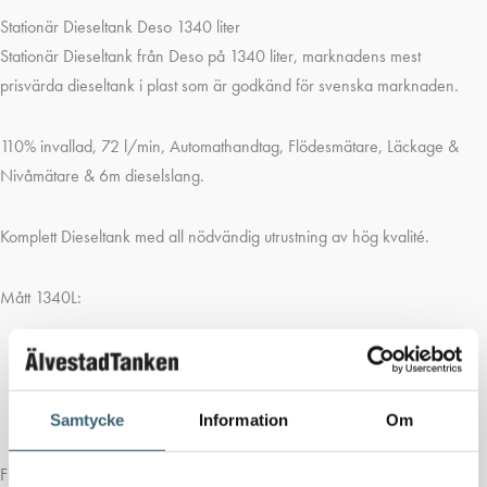
Stationär Dieseltank Deso 1340 liter
Stationär Dieseltank från Deso på 1340 liter, marknadens mest
prisvärda dieseltank i plast som är godkänd för svenska marknaden.
110% invallad, 72 l/min, Automathandtag, Flödesmätare, Läckage &
Nivåmätare & 6m dieselslang.
Komplett Dieseltank med all nödvändig utrustning av hög kvalité.
Mått 1340L:
Diameter: 1410mm, Höjd 1740mm.
Samtycke
Information
Om
Finns i storlekar 1340, 2350, 2500 samt 5000L.