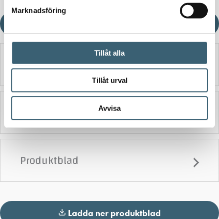
Marknadsföring
Ladda ner produktblad
Tillåt alla
Detaljerad beskrivning
Tillåt urval
Ytterligare information
Avvisa
Produktblad
Ladda ner produktblad