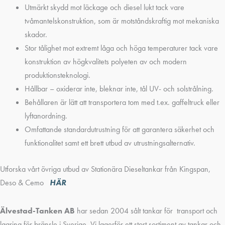
Utmärkt skydd mot läckage och diesel lukt tack vare
tvåmantelskonstruktion, som är motståndskraftig mot mekaniska
skador.
Stor tålighet mot extremt låga och höga temperaturer tack vare
konstruktion av högkvalitets polyeten av och modern
produktionsteknologi.
Hållbar – oxiderar inte, bleknar inte, tål UV- och solstrålning.
Behållaren är lätt att transportera tom med t.ex. gaffeltruck eller
lyftanordning.
Omfattande standardutrustning för att garantera säkerhet och
funktionalitet samt ett brett utbud av utrustningsalternativ.
Utforska vårt övriga utbud av Stationära Dieseltankar från Kingspan,
Deso & Cemo
HÄR
Älvestad-Tanken AB
har sedan 2004 sålt tankar för transport och
lagring för bränsle i Sverige. Vi lagerför ett stort sortiment av tankar och