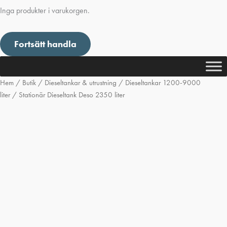
Inga produkter i varukorgen.
Fortsätt handla
Hem
/
Butik
/
Dieseltankar & utrustning
/
Dieseltankar 1200-9000
liter
/ Stationär Dieseltank Deso 2350 liter