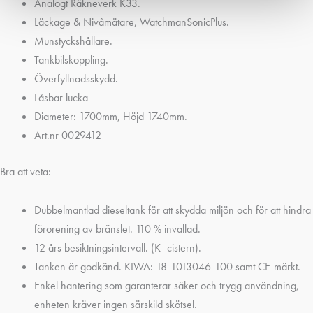
Analogt Räkneverk K33.
Läckage & Nivåmätare, WatchmanSonicPlus.
Munstyckshållare.
Tankbilskoppling.
Överfyllnadsskydd.
Låsbar lucka
Diameter: 1700mm, Höjd 1740mm.
Art.nr 0029412
Bra att veta:
Dubbelmantlad dieseltank för att skydda miljön och för att hindra
förorening av bränslet. 110 % invallad.
12 års besiktningsintervall. (K- cistern).
Tanken är godkänd. KIWA: 18-1013046-100 samt CE-märkt.
Enkel hantering som garanterar säker och trygg användning,
enheten kräver ingen särskild skötsel.