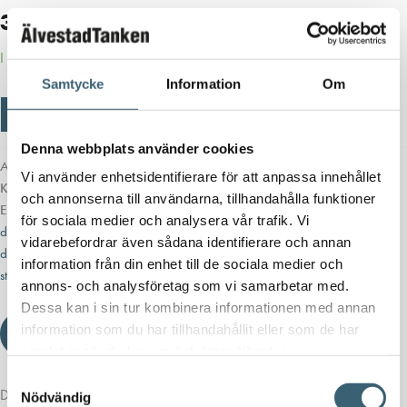
38 000
kr
I lager
Samtycke
Information
Om
Stationär
Lägg till i varukorg
-
+
Dieseltank
Deso
Denna webbplats använder cookies
2350
Artikelnr:
0029412
Vi använder enhetsidentifierare för att anpassa innehållet
liter
Kategorier:
Dieseltankar & utrustning
,
Dieseltankar 1200-9000 liter
mängd
och annonserna till användarna, tillhandahålla funktioner
Etiketter:
Cistern Diesel
,
Dieseltank 1000 liter
,
Dieseltank 1500 liter
,
för sociala medier och analysera vår trafik. Vi
dieseltank 2000 liter
,
Dieseltank 2500 liter
,
dieseltank i plast
,
vidarebefordrar även sådana identifierare och annan
dubbelmantlad dieseltank
,
Farmartank
,
farmartank i plast
,
färmartanken
,
information från din enhet till de sociala medier och
stationär dieseltank
annons- och analysföretag som vi samarbetar med.
Dessa kan i sin tur kombinera informationen med annan
information som du har tillhandahållit eller som de har
Ladda ner produktblad
samlat in när du har använt deras tjänster.
Samtyckesval
Detaljerad beskrivning
Nödvändig