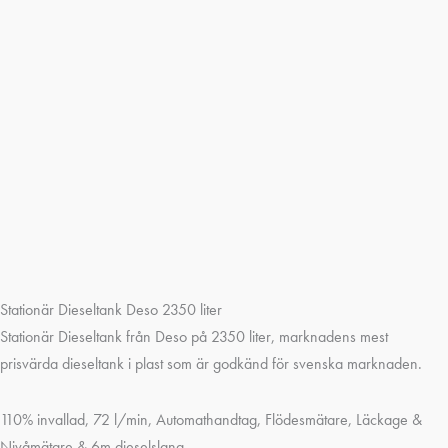
Stationär Dieseltank Deso 2350 liter
Stationär Dieseltank från Deso på 2350 liter, marknadens mest
prisvärda dieseltank i plast som är godkänd för svenska marknaden.
110% invallad, 72 l/min, Automathandtag, Flödesmätare, Läckage &
Nivåmätare & 6m dieselslang.