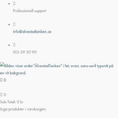
Hoppa
till
Professionell support
innehåll
info@alvestadtanken.se
013-39 30 90
0
0
Sub-Total:
0
kr
Inga produkter i varukorgen.