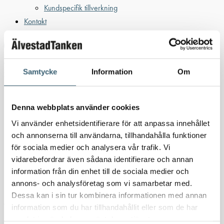
Kundspecifik tillverkning
Kontakt
Hem
/
Butik
/
Dieseltankar & utrustning
/
Dieseltank reservdelar &
Samtycke
Information
Om
tillbehör
/ Anslutning för tankar och fat 1″,2″
Denna webbplats använder cookies
Vi använder enhetsidentifierare för att anpassa innehållet
och annonserna till användarna, tillhandahålla funktioner
för sociala medier och analysera vår trafik. Vi
vidarebefordrar även sådana identifierare och annan
information från din enhet till de sociala medier och
annons- och analysföretag som vi samarbetar med.
Anslutning för tankar och fat
Dessa kan i sin tur kombinera informationen med annan
information som du har tillhandahållit eller som de har
samlat in när du har använt deras tjänster.