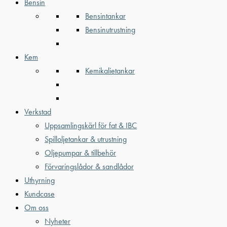
Bensin
Bensintankar
Bensinutrustning
Kem
Kemikalietankar
Verkstad
Uppsamlingskärl för fat & IBC
Spilloljetankar & utrustning
Oljepumpar & tillbehör
Förvaringslådor & sandlådor
Uthyrning
Kundcase
Om oss
Nyheter