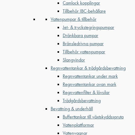
Camlock kopplingar
Tillbehör IBC-behållare
Vattenpumpar & tillbehör
Jet- & tryckstegringspumpar
Dränkbara pumpar
Bränsledrivna pumpar
Tillbehör vattenpumpar
Slangvindor
Regnvattentankar & trädgårdsbevattning
Regnvattentankar under mark
Regnvattentankar ovan mark
Regnvattenfilter & lövsilar
Trädgårdsbevattning
Bevattning & underhåll
Bufferttankar till växtskyddsspruta
Vattenplattformar
Vattenvagnar