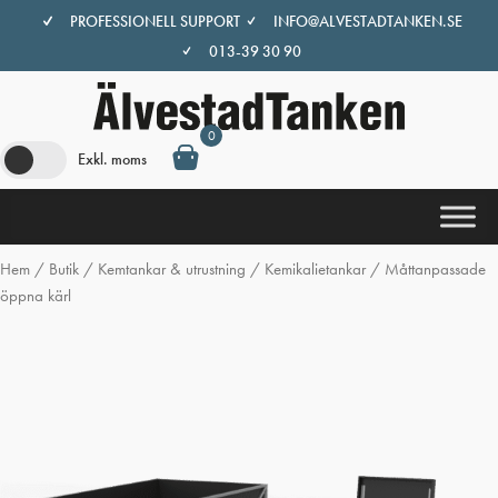
Hoppa
PROFESSIONELL SUPPORT
INFO@ALVESTADTANKEN.SE
till
013-39 30 90
innehåll
0
Exkl. moms
Hem
/
Butik
/
Kemtankar & utrustning
/
Kemikalietankar
/ Måttanpassade
öppna kärl