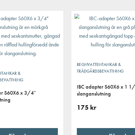
REGNVATTENTANKAR &
TRÄDGÅRDSBEVATTNING
NTANKAR &
BEVATTNING
IBC adapter S60X6 x 1 1
er S60X6 x 3/4″
slanganslutning
tning
175
kr