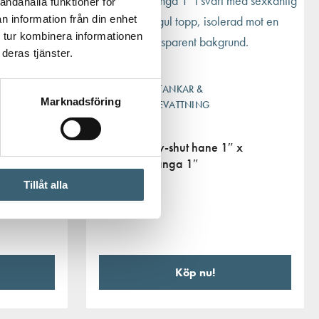
andahålla funktioner för
n information från din enhet
 tur kombinera informationen
deras tjänster.
REGNVATTENTANKAR &
Marknadsföring
TRÄDGÅRDSBEVATTNING
Adapter Dry-shut hane 1″ x
ndig
Invändig gänga 1″
Tillåt alla
375
kr
Köp nu!