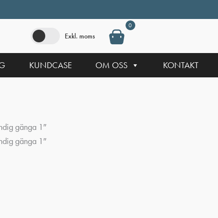
0
Exkl. moms
NG
KUNDCASE
OM OSS
KONTAKT
ändig gänga 1″
ändig gänga 1″