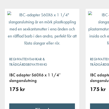
REGNVATTENTANKAR &
REGNVATTE
TRÄDGÅRDSBEVATTNING
TRÄDGÅRDS
IBC adapter S60X6 x 1 1/4″
IBC adapt
slanganslutning
slanganslu
175
kr
175
kr