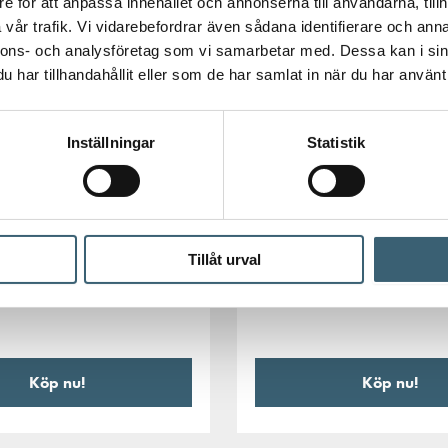
e för att anpassa innehållet och annonserna till användarna, tillh
vår trafik. Vi vidarebefordrar även sådana identifierare och anna
nnons- och analysföretag som vi samarbetar med. Dessa kan i sin
har tillhandahållit eller som de har samlat in när du har använt 
Inställningar
Statistik
REGNVATTENTANKAR &
TRÄDGÅRDSBEVATTNING
NTANKAR &
BEVATTNING
IBC adapter S60X6 x Utvä
er S60X6 x 1″
gänga 2″
Tillåt urval
tning
120
kr
Köp nu!
Köp nu!