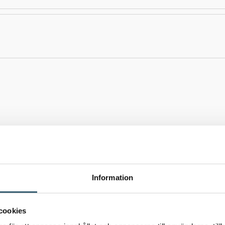
Information
 tittar på – för en mer komplett lösning.
cookies