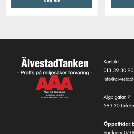
Köp nu!
Kontakt
013-39 30 90
info@alvestad
Algolgatan 7
583 30 Linköp
Öppettider b
Vardagar 07.0