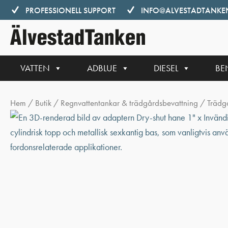
Hoppa
PROFESSIONELL SUPPORT
INFO@ALVESTADTANKEN
till
innehåll
VATTEN
ADBLUE
DIESEL
BE
Hem
/
Butik
/
Regnvattentankar & trädgårdsbevattning
/
Trädg