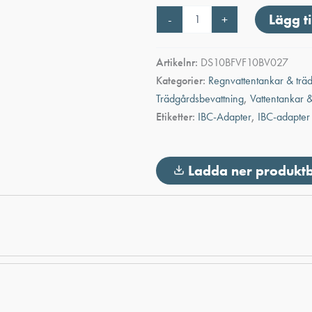
Adapter
Lägg ti
-
+
Dry-
shut
hona
Artikelnr:
DS10BFVF10BV027
1"
Kategorier:
Regnvattentankar & trä
x
Invändig
Trädgårdsbevattning
,
Vattentankar &
gänga
Etiketter:
IBC-Adapter
,
IBC-adapter
1"
mängd
Ladda ner produkt