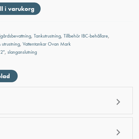
ll i varukorg
dgårdsbevattning
,
Tankutrustning
,
Tillbehör IBC-behållare
,
 utrustning
,
Vattentankar Ovan Mark
 2"
,
slanganslutning
blad