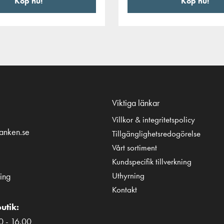
Köp nu!
Köp nu!
Viktiga länkar
Villkor & integritetspolicy
tanken.se
Tillgänglighetsredogörelse
Vårt sortiment
Kundspecifik tillverkning
Uthyrning
ing
Kontakt
utik:
0 - 16.00