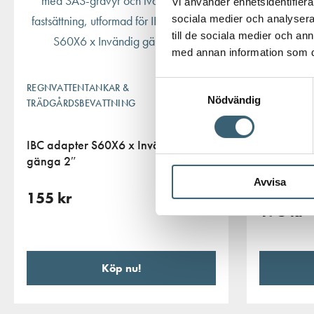
Vi använder enhetsidentifierar
sociala medier och analysera 
till de sociala medier och a
med annan information som du 
Samtyckesval
REGNVATTENTANKAR &
Nödvändig
TRÄDGÅRDSBEVATTNING
REGNVATTE
IBC adapter S60X6 x Invändig
TRÄDGÅRDS
gänga 2″
IBC adapt
Avvisa
slanganslu
155
kr
175
kr
Köp nu!