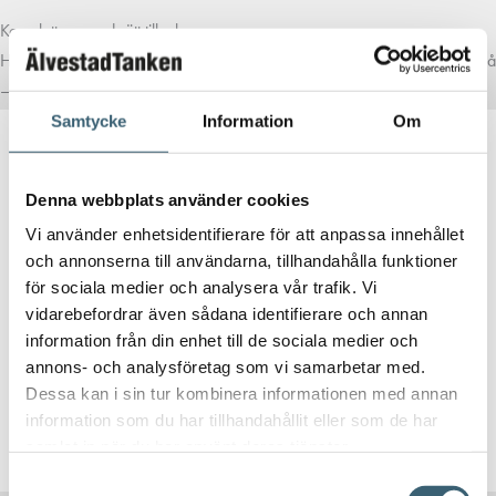
Komplettera med rätt tillval
Här har vi samlat produkter som ofta passar bra ihop med det du tittar på
– för en mer komplett lösning.
Samtycke
Information
Om
Denna webbplats använder cookies
Vi använder enhetsidentifierare för att anpassa innehållet
och annonserna till användarna, tillhandahålla funktioner
REGNVATTENTANKAR & TRÄDGÅRDSBEVATTNING
för sociala medier och analysera vår trafik. Vi
IBC adapter S60X6 x Utvändig gänga 2″
vidarebefordrar även sådana identifierare och annan
information från din enhet till de sociala medier och
120
kr
annons- och analysföretag som vi samarbetar med.
Dessa kan i sin tur kombinera informationen med annan
information som du har tillhandahållit eller som de har
Köp nu!
samlat in när du har använt deras tjänster.
Samtyckesval