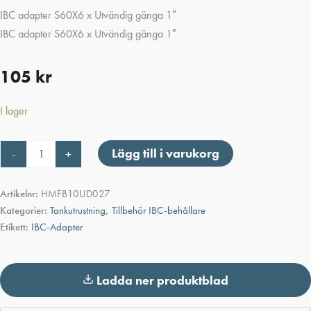
IBC adapter S60X6 x Utvändig gänga 1″
IBC adapter S60X6 x Utvändig gänga 1″
105
kr
I lager
IBC
Lägg till i varukorg
-
+
adapter
S60X6
x
Artikelnr:
HMFB10UD027
Utvändig
Kategorier:
Tankutrustning
,
Tillbehör IBC-behållare
gänga
Etikett:
IBC-Adapter
1"
mängd
Ladda ner produktblad