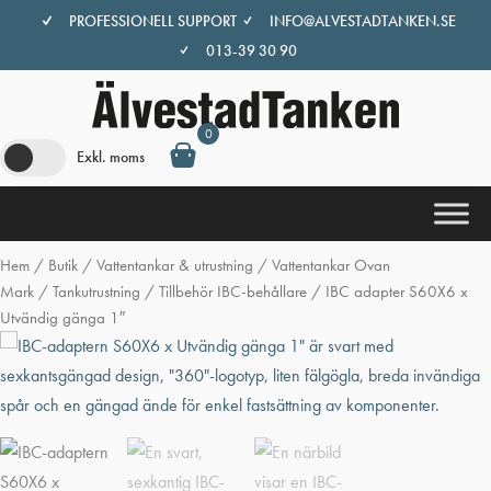
Hoppa
PROFESSIONELL SUPPORT
INFO@ALVESTADTANKEN.SE
till
013-39 30 90
innehåll
0
Exkl. moms
Hem
/
Butik
/
Vattentankar & utrustning
/
Vattentankar Ovan
Mark
/
Tankutrustning
/
Tillbehör IBC-behållare
/ IBC adapter S60X6 x
Utvändig gänga 1″