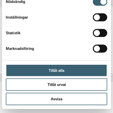
Nödvändig
Inställningar
ADBLUEPUMPAR & TILLBEHÖR
Pumppaket Adblue IBC – manuellt handtag
Statistik
8 664
kr
Marknadsföring
Köp nu!
Tillåt alla
Tillåt urval
Avvisa