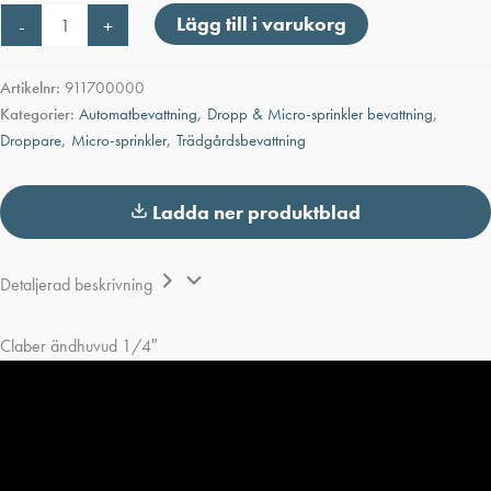
Claber
Lägg till i varukorg
-
+
ändhuvud
1/4"
mängd
Artikelnr:
911700000
Kategorier:
Automatbevattning
,
Dropp & Micro-sprinkler bevattning
,
Droppare
,
Micro-sprinkler
,
Trädgårdsbevattning
Ladda ner produktblad
Detaljerad beskrivning
Claber ändhuvud 1/4″