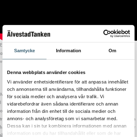
Enkelt grepp och vattentät tätning, garanterar inget läckage. För tätning
Samtycke
Information
Om
av hål på 1/2” (13-16 mm) huvudrör eller ändar på 1/4” (4-6 mm)
vattenledning. Förpackning med 10 st.
Denna webbplats använder cookies
Artikelnummer: 91170
Vi använder enhetsidentifierare för att anpassa innehållet
och annonserna till användarna, tillhandahålla funktioner
MER ÄN BARA DESIGN
för sociala medier och analysera vår trafik. Vi
I Clabers produkter är design en balans mellan ergonomi, funktionalitet
vidarebefordrar även sådana identifierare och annan
och karaktär. Former designade för ett bekvämt grepp som inte är
information från din enhet till de sociala medier och
tröttsamt, exakta ringmuttrar och knappar, säkra kontakter. Material som
annons- och analysföretag som vi samarbetar med.
Dessa kan i sin tur kombinera informationen med annan
håller men är lätta att bära och hantera. Produkter som ser bra ut och är
information som du har tillhandahållit eller som de har
tillfredsställande att använda.