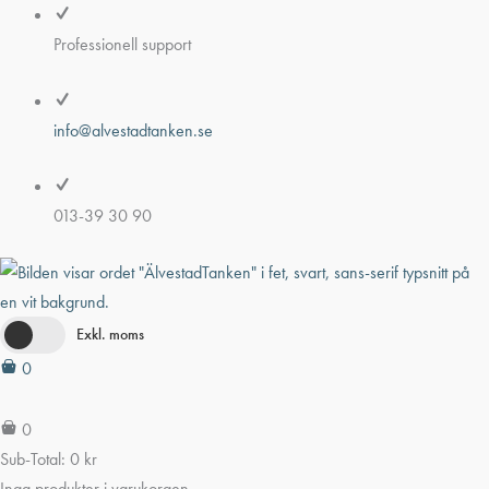
Hoppa
till
Professionell support
innehåll
info@alvestadtanken.se
013-39 30 90
Exkl. moms
0
0
Sub-Total:
0
kr
Inga produkter i varukorgen.