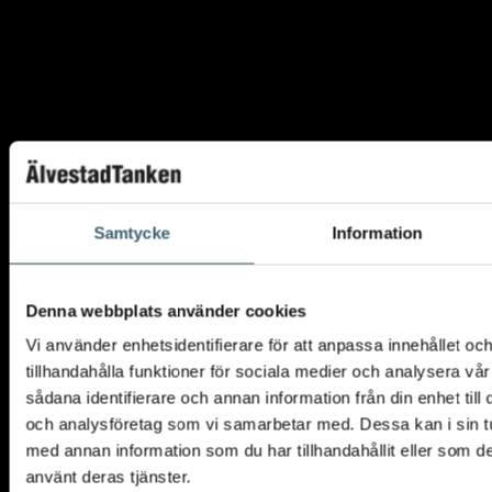
Inga attribut att visa.
Produktblad
Ladda ner produktblad
Komplettera med rätt tillval
Samtycke
Information
Här har vi samlat produkter som ofta passar bra ihop med det du tittar
på – för en mer komplett lösning.
Denna webbplats använder cookies
Vi använder enhetsidentifierare för att anpassa innehållet oc
tillhandahålla funktioner för sociala medier och analysera vår
sådana identifierare och annan information från din enhet til
och analysföretag som vi samarbetar med. Dessa kan i sin t
Automatbevattning
med annan information som du har tillhandahållit eller som de
använt deras tjänster.