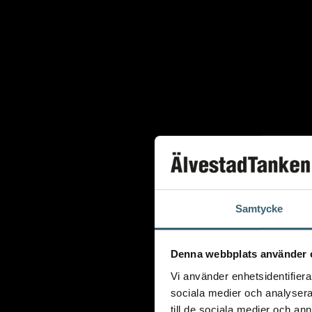
AdBluepumpar & tillbehör
Diesel
Transporttankar Diesel
Dieselpumpar & tillbehör
Dieseltankar 1200-9000 liter
Dieseltank reservdelar & tillbehör
Dieseltankar ADR 500-3000 liter
Oljetankar 200-9000 liter
Bensin
Bensintankar
Samtycke
Bensinutrustning
Denna webbplats använder 
Kem
Vi använder enhetsidentifierar
Kemikalietankar
sociala medier och analysera 
till de sociala medier och a