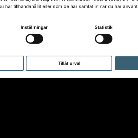
har tillhandahållit eller som de har samlat in när du har använt 
Inställningar
Statistik
Tillåt urval
årdsbevattning
/
Munstycken & vattenpistoler
/ Claber “ELEGANT