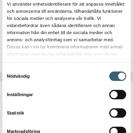
Vi använder enhetsidentifierare för att anpassa innehållet
och annonserna till användarna, tillhandahålla funktioner
MUNSTYCKEN & VATTENPISTOLER
för sociala medier och analysera vår trafik. Vi
Claber sprinklerpistol ”Balcony”
vidarebefordrar även sådana identifierare och annan
information från din enhet till de sociala medier och
225
kr
annons- och analysföretag som vi samarbetar med.
Dessa kan i sin tur kombinera informationen med annan
information som du har tillhandahållit eller som de har
Köp nu!
samlat in när du har använt deras tjänster.
Samtyckesval
Nödvändig
Inställningar
Statistik
MUNSTYCKEN & VATTENPISTOLER
Marknadsföring