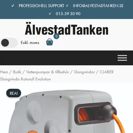
Hoppa
PROFESSIONELL SUPPORT
INFO@ALVESTADTANKEN.SE
till
013-39 30 90
innehåll
0
Exkl. moms
Hem
/
Butik
/
Vattenpumpar & tillbehör
/
Slangvindor
/ CLABER
Slangvinda Rotoroll Evolution
REA!