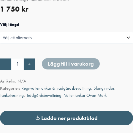
1 750
kr
Välj längd
CLABER
Lägg till i varukorg
-
+
Slangvinda
Rotoroll
Evolution
Artikelnr:
N/A
mängd
Kategorier:
Regnvattentankar & trädgårdsbevattning
,
Slangvindor
,
Tankutrustning
,
Trädgårdsbevattning
,
Vattentankar Ovan Mark
Ladda ner produktblad