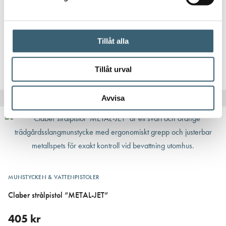
Claber ”SPRAY PISTOL”
96
kr
Tillåt alla
Läs mer
Tillåt urval
Avvisa
MUNSTYCKEN & VATTENPISTOLER
Claber strålpistol ”METAL-JET”
405
kr