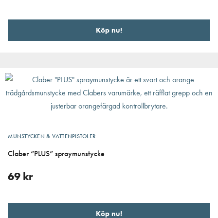
Köp nu!
MUNSTYCKEN & VATTENPISTOLER
Claber “PLUS” spraymunstycke
69
kr
Köp nu!