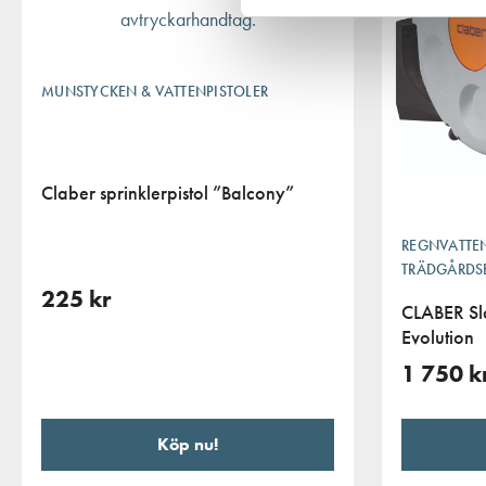
MUNSTYCKEN & VATTENPISTOLER
Claber sprinklerpistol ”Balcony”
REGNVATTE
TRÄDGÅRDS
225
kr
CLABER Sl
Evolution
1 750
k
Köp nu!