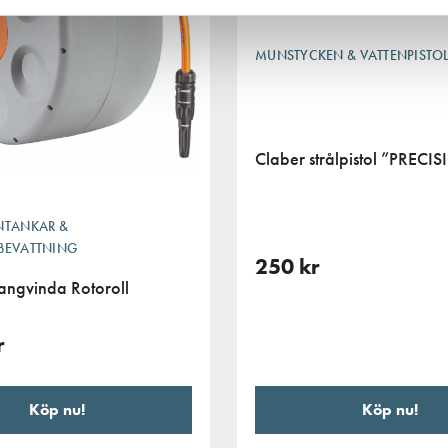
MUNSTYCKEN & VATTENPISTO
Claber strålpistol ”PRECI
NTANKAR &
BEVATTNING
250
kr
angvinda Rotoroll
r
Köp nu!
Köp nu!