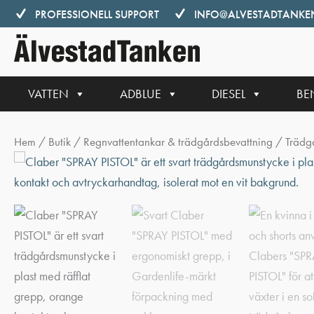
Hoppa
PROFESSIONELL SUPPORT
INFO@ALVESTADTANKEN
till
innehåll
VATTEN
ADBLUE
DIESEL
BE
Hem
/
Butik
/
Regnvattentankar & trädgårdsbevattning
/
Trädg