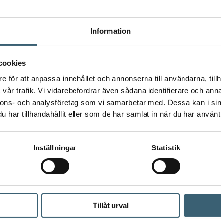
Information
cookies
e för att anpassa innehållet och annonserna till användarna, tillh
vår trafik. Vi vidarebefordrar även sådana identifierare och anna
nnons- och analysföretag som vi samarbetar med. Dessa kan i sin
har tillhandahållit eller som de har samlat in när du har använt 
Inställningar
Statistik
 tittar på – för en mer komplett lösning.
Tillåt urval