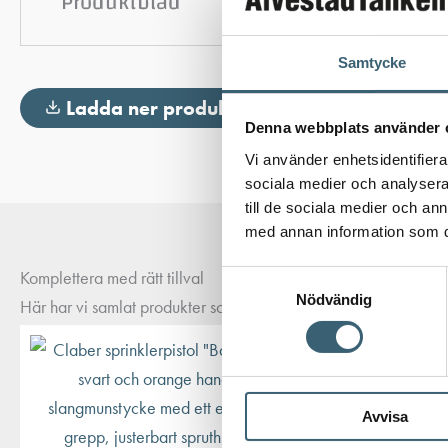
Produktblad
Samtycke
Ladda ner produktblad
Denna webbplats använder 
Vi använder enhetsidentifierar
sociala medier och analysera 
till de sociala medier och a
med annan information som du 
Komplettera med rätt tillval
Samtyckesval
Nödvändig
Här har vi samlat produkter som ofta passar bra ihop med det du
Avvisa