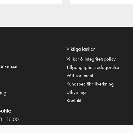
Viktiga länkar
Villkor & integritetspolicy
tanken.se
Tillgänglighetsredogörelse
Vårt sortiment
Kundspecifik tillverkning
Uthyrning
ing
Kontakt
utik:
0 - 16.00