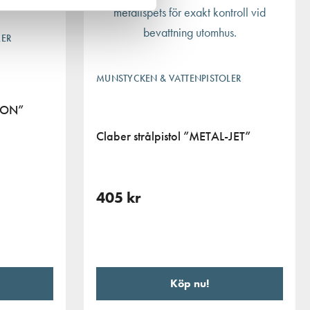
LER
MUNSTYCKEN & VATTENPISTOLER
SION”
Claber strålpistol ”METAL-JET”
405
kr
Köp nu!