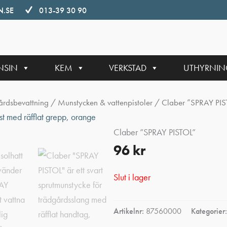
.SE
013-39 30 90
NSIN
KEM
VERKSTAD
UTHYRNI
årdsbevattning
/
Munstycken & vattenpistoler
/ Claber ”SPRAY PIS
Claber ”SPRAY PISTOL”
96
kr
Slut i lager
Artikelnr:
87560000
Kategorier