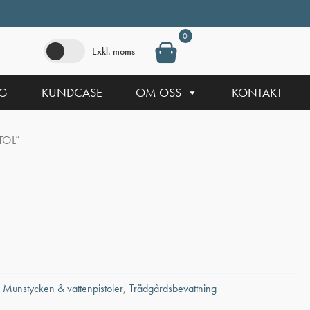
0
Exkl. moms
NG
KUNDCASE
OM OSS
KONTAKT
TOL”
:
Munstycken & vattenpistoler
,
Trädgårdsbevattning