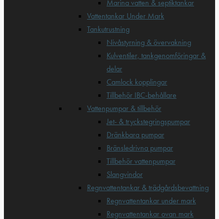
Marina vatten & septiktankar
Vattentankar Under Mark
Tankutrustning
Nivåstyrning & övervakning
Kulventiler, tankgenomföringar &
delar
Camlock kopplingar
Tillbehör IBC-behållare
Vattenpumpar & tillbehör
Jet- & tryckstegringspumpar
Dränkbara pumpar
Bränsledrivna pumpar
Tillbehör vattenpumpar
Slangvindor
Regnvattentankar & trädgårdsbevattning
Regnvattentankar under mark
Regnvattentankar ovan mark