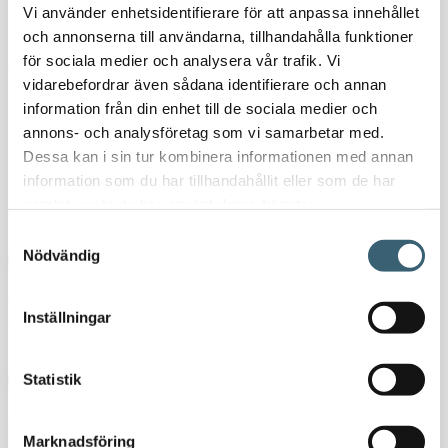
Vi använder enhetsidentifierare för att anpassa innehållet
Duschlans med halkfritt handtag, designad för att vattna rabatter och
och annonserna till användarna, tillhandahålla funktioner
krukväxter med en lätt, jämn regneffekt. Den låter dig justera
för sociala medier och analysera vår trafik. Vi
vattenstrålen tack vare den bekväma integrerade kranen.
vidarebefordrar även sådana identifierare och annan
information från din enhet till de sociala medier och
122
kr
152,50
kr
annons- och analysföretag som vi samarbetar med.
Dessa kan i sin tur kombinera informationen med annan
I lager
information som du har tillhandahållit eller som de har
samlat in när du har använt deras tjänster.
-
+
Claber “FAN SPRAY" mjukvattnare mängd
Samtyckesval
Nödvändig
Lägg till i varukorg
Artikelnr:
89170000
Kategorier:
Munstycken & vattenpistoler
,
Inställningar
Trädgårdsbevattning
Ladda ner produktblad
Statistik
Marknadsföring