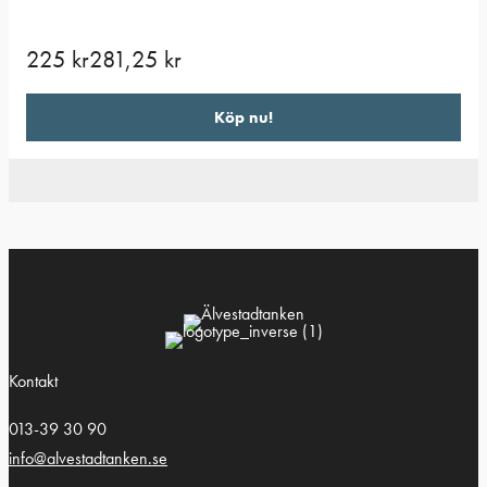
225
kr
281,25
kr
Köp nu!
Kontakt
013-39 30 90
info@alvestadtanken.se