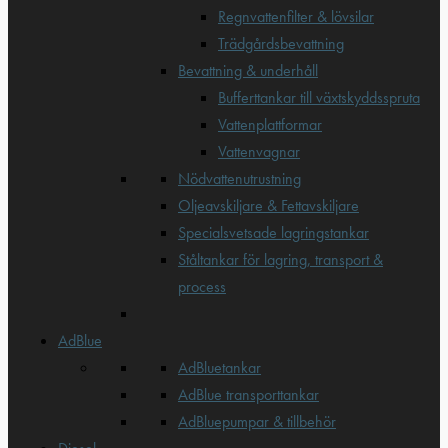
Regnvattenfilter & lövsilar
Trädgårdsbevattning
Bevattning & underhåll
Bufferttankar till växtskyddsspruta
Vattenplattformar
Vattenvagnar
Nödvattenutrustning
Oljeavskiljare & Fettavskiljare
Specialsvetsade lagringstankar
Ståltankar för lagring, transport &
process
AdBlue
AdBluetankar
AdBlue transporttankar
AdBluepumpar & tillbehör