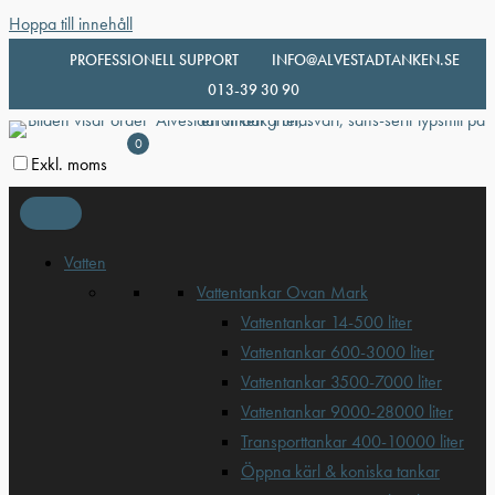
Hoppa till innehåll
PROFESSIONELL SUPPORT
INFO@ALVESTADTANKEN.SE
013-39 30 90
0
Exkl. moms
Vatten
Vattentankar Ovan Mark
Vattentankar 14-500 liter
Vattentankar 600-3000 liter
Vattentankar 3500-7000 liter
Vattentankar 9000-28000 liter
Transporttankar 400-10000 liter
Öppna kärl & koniska tankar