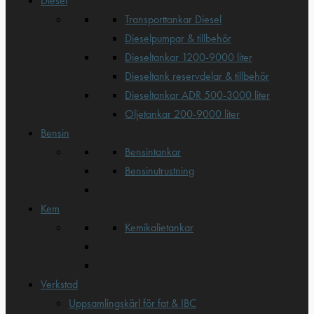
Diesel
Transporttankar Diesel
Dieselpumpar & tillbehör
Dieseltankar 1200-9000 liter
Dieseltank reservdelar & tillbehör
Dieseltankar ADR 500-3000 liter
Oljetankar 200-9000 liter
Bensin
Bensintankar
Bensinutrustning
Kem
Kemikalietankar
Verkstad
Uppsamlingskärl för fat & IBC