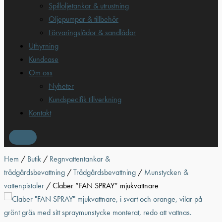
Spilloljetankar & utrustning
Oljepumpar & tillbehör
Förvaringslådor & sandlådor
Uthyrning
Kundcase
Om oss
Nyheter
Kundspecifik tillverkning
Kontakt
Hem
/
Butik
/
Regnvattentankar &
trädgårdsbevattning
/
Trädgårdsbevattning
/
Munstycken &
vattenpistoler
/ Claber “FAN SPRAY” mjukvattnare