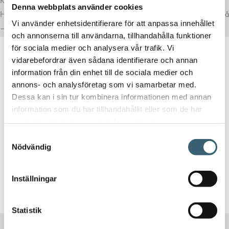
Komplettera med rätt tillval
Denna webbplats använder cookies
Här har vi samlat produkter som ofta passar bra ihop med det du tittar på
Vi använder enhetsidentifierare för att anpassa innehållet
– för en mer komplett lösning.
och annonserna till användarna, tillhandahålla funktioner
för sociala medier och analysera vår trafik. Vi
vidarebefordrar även sådana identifierare och annan
information från din enhet till de sociala medier och
annons- och analysföretag som vi samarbetar med.
Dessa kan i sin tur kombinera informationen med annan
information som du har tillhandahållit eller som de har
MUNSTYCKEN & VATTENPISTOLER
samlat in när du har använt deras tjänster.
Claber sprinklerpistol ”Balcony”
Samtyckesval
Nödvändig
225
kr
Inställningar
Köp nu!
Statistik