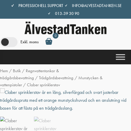
Hoppa
PROFESSIONELL SUPPORT
INFO@ALVESTADTANKEN.SE
till
013-39 30 90
innehåll
0
Exkl. moms
Hem
/
Butik
/
Regnvattentankar &
trädgårdsbevattning
/
Trädgårdsbevattning
/
Munstycken &
vattenpistoler
/ Claber sprinklerstav