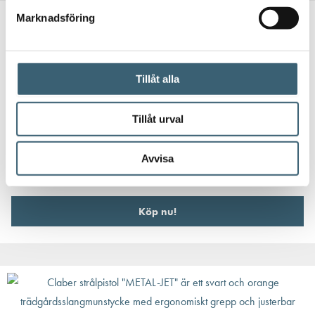
Marknadsföring
Tillåt alla
MUNSTYCKEN & VATTENPISTOLER
Tillåt urval
Claber strålpistol ”PRECISION”
250
kr
Avvisa
Köp nu!