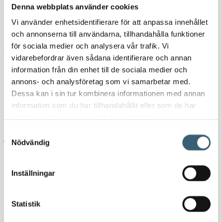
Denna webbplats använder cookies
Artikelnr:
96200000
Kategorier:
Munstycken & vattenpistoler
,
Vi använder enhetsidentifierare för att anpassa innehållet
Trädgårdsbevattning
och annonserna till användarna, tillhandahålla funktioner
för sociala medier och analysera vår trafik. Vi
Ladda ner produktblad
vidarebefordrar även sådana identifierare och annan
information från din enhet till de sociala medier och
Detaljerad beskrivning
annons- och analysföretag som vi samarbetar med.
Dessa kan i sin tur kombinera informationen med annan
Claber strålpistol ”Metal-
information som du har tillhandahållit eller som de har
samlat in när du har använt deras tjänster.
Jet”
Samtyckesval
Nödvändig
Claber strålpistol ”Metal-Jet” är ett sprutmunstycke med justerbar
Inställningar
stråle: från helt öppet till helt stängt (dimma eller koncentrerad).
Tillverkad av förkromad mässing. Quick-Click-koppling.
Statistik
Specifikationer: