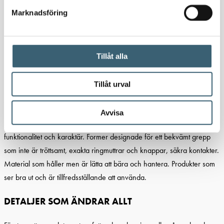
Marknadsföring
Bredd: Ø26 mm
Höjd: 98,2 mm
Djup: Ø26 mm
Tillåt alla
Vikt: 118 g
Artikelnummer: 9620
Tillåt urval
MER ÄN BARA DESIGN
Avvisa
I Clabers produkter är design en balans mellan ergonomi,
funktionalitet och karaktär. Former designade för ett bekvämt grepp
som inte är tröttsamt, exakta ringmuttrar och knappar, säkra kontakter.
Material som håller men är lätta att bära och hantera. Produkter som
ser bra ut och är tillfredsställande att använda.
DETALJER SOM ÄNDRAR ALLT