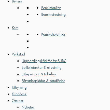
Bensin
Bensintankar
Bensinutrustning
Kem
Kemikalietankar
Verkstad
Uppsamlingskärl för fat & IBC
Spilloljetankar & utrustning
Oljepumpar & tillbehör
Förvaringslådor & sandlådor
Uthyrning
Kundcase
Om oss
Nyheter