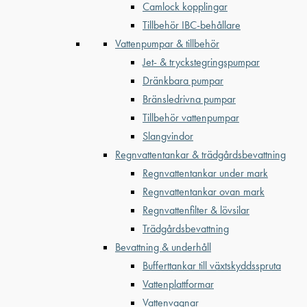
Camlock kopplingar
Tillbehör IBC-behållare
Vattenpumpar & tillbehör
Jet- & tryckstegringspumpar
Dränkbara pumpar
Bränsledrivna pumpar
Tillbehör vattenpumpar
Slangvindor
Regnvattentankar & trädgårdsbevattning
Regnvattentankar under mark
Regnvattentankar ovan mark
Regnvattenfilter & lövsilar
Trädgårdsbevattning
Bevattning & underhåll
Bufferttankar till växtskyddsspruta
Vattenplattformar
Vattenvagnar