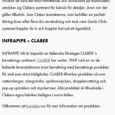
Förutom att vara det mest omfattande och universella på marknaden,
utmärker sig Clabers sortiment för känsla för detaljer, även när det
gäller tillbehör. Som Claber-kontakterna, som behåller en perfekt
tätning även efter flera års användning och tack vare Quick-Click-
systemet kopplar du in och kopplar bort på ett ögonblick.
INFRAPIPE – CLABER
INFRAPIPE AB är importör av Italienska företaget CLABER´s
bevattnings sortiment.
CLABER
har sedan 1969 varit en av de
ledande leverantörerna inom bevattning med bevattnings produkter
för små som stora trädgårdar. CLABER tillverkar produkter så som
vattenslangar, slangvindor, spolmunstycken, droppbevattning och
pop-up sprinklers och mycket mer. Alla produkter är tillverkade i
Clabers egna fabriker belägna i norra Italien.
Välkommen att
kontakta
oss för mer information om produkten.