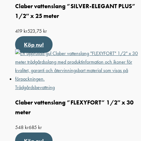
Claber vattenslang ”SILVER-ELEGANT PLUS”
1/2″ x 25 meter
419
kr
523,75
kr
Köp nu!
Trädgårdsbevattning
Claber vattenslang ”FLEXYFORT” 1/2″ x 30
meter
548
kr
685
kr
Köp nu!