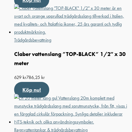
Trädgårdsbevattning
Claber vattenslang ”TOP-BLACK” 1/2″ x 30
meter
629
kr
786,25
kr
Köp nu!
Regnvattentankar & trädgårdsbevattning