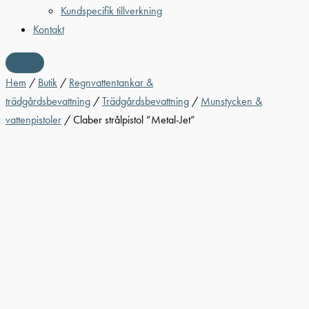
Kundspecifik tillverkning
Kontakt
Hem
/
Butik
/
Regnvattentankar &
trädgårdsbevattning
/
Trädgårdsbevattning
/
Munstycken &
vattenpistoler
/ Claber strålpistol ”Metal-Jet”