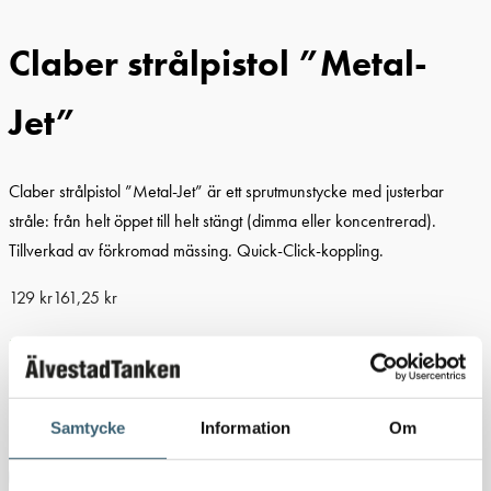
Claber strålpistol ”Metal-
Jet”
Claber strålpistol ”Metal-Jet” är ett sprutmunstycke med justerbar
stråle: från helt öppet till helt stängt (dimma eller koncentrerad).
Tillverkad av förkromad mässing. Quick-Click-koppling.
129
kr
161,25
kr
I lager
Claber strålpistol "Metal-Jet" mängd
-
+
Samtycke
Information
Om
Lägg till i varukorg