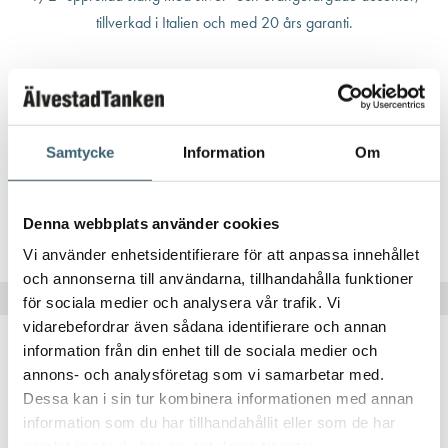
TRÄDGÅRDSBEVATTNING
Claber vattenslang ”SILVER-ELEGANT PLUS” 1/2″ x 25 meter
Samtycke
Information
Om
419
kr
Denna webbplats använder cookies
Köp nu!
Vi använder enhetsidentifierare för att anpassa innehållet
och annonserna till användarna, tillhandahålla funktioner
för sociala medier och analysera vår trafik. Vi
vidarebefordrar även sådana identifierare och annan
information från din enhet till de sociala medier och
annons- och analysföretag som vi samarbetar med.
Dessa kan i sin tur kombinera informationen med annan
information som du har tillhandahållit eller som de har
samlat in när du har använt deras tjänster.