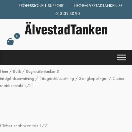
Hoppa
PROFESSIONELL SUPPORT
INFO@ALVESTADTANKEN.SE
till
013-39 30 90
innehåll
0
Hem
/
Butik
/
Regnvattentankar &
trädgårdsbevattning
/
Trädgårdsbevattning
/
Slangkopplingar
/ Claber
snabbkontakt 1/2″
Claber snabbkontakt 1/2″