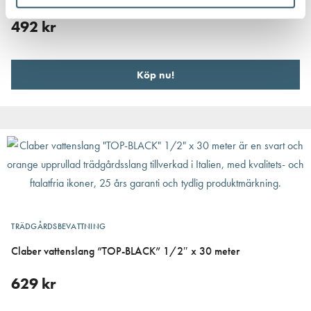
492
kr
Köp nu!
TRÄDGÅRDSBEVATTNING
Claber vattenslang ”TOP-BLACK” 1/2″ x 30 meter
629
kr