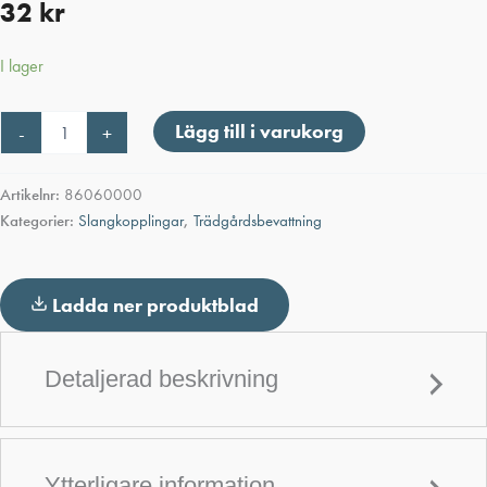
32
kr
I lager
Claber
Lägg till i varukorg
-
+
snabbkontakt
1/2"
mängd
Artikelnr:
86060000
Kategorier:
Slangkopplingar
,
Trädgårdsbevattning
Ladda ner produktblad
Detaljerad beskrivning
Ytterligare information