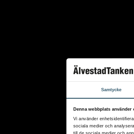
Dieseltankar ADR 500-3000 liter
Oljetankar 200-9000 liter
Bensin
Bensintankar
Bensinutrustning
Kem
Kemikalietankar
Samtycke
Verkstad
Uppsamlingskärl för fat & IBC
Spilloljetankar & utrustning
Denna webbplats använder 
Oljepumpar & tillbehör
Vi använder enhetsidentifierar
sociala medier och analysera 
Förvaringslådor & sandlådor
till de sociala medier och a