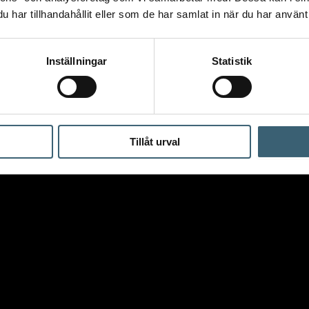
har tillhandahållit eller som de har samlat in när du har använt 
Inställningar
Statistik
Tillåt urval
årdsbevattning
/
Vattenspridare
/ Claber cirkel- & sektorpulssp
lsspridare ”IMPACT TRIPOD”