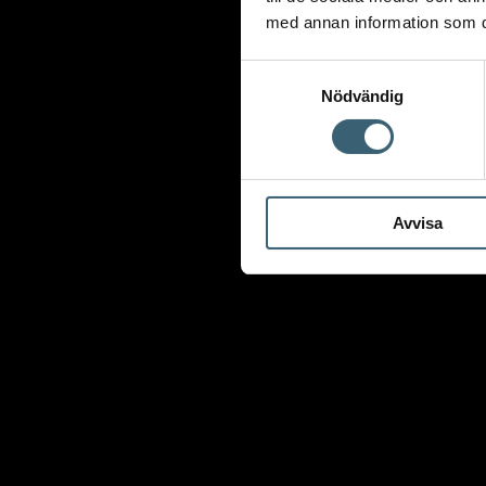
Uthyrning
med annan information som du 
Kundcase
Om oss
Samtyckesval
Nödvändig
Nyheter
Kundspecifik tillverkning
Kontakt
Avvisa
Hem
/
Butik
/
Regnvattentankar & trädgårdsbevattning
/
Trädg
Claber cirkel- & sektorpu