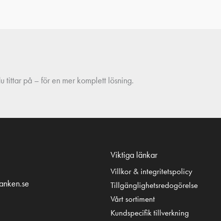
 tittar på – för en mer komplett lösning.
Viktiga länkar
Villkor & integritetspolicy
tanken.se
Tillgänglighetsredogörelse
Vårt sortiment
Kundspecifik tillverkning