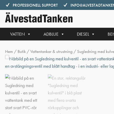
Hoppa
PROFESSIONELL SUPPORT
INFO@ALVESTADTANKEN
till
innehåll
VATTEN
ADBLUE
DIESEL
BE
Hem
/
Butik
/
Vattentankar & utrustning
/ Sugledning med kulve