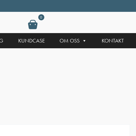
0
NG
KUNDCASE
OM OSS
KONTAKT