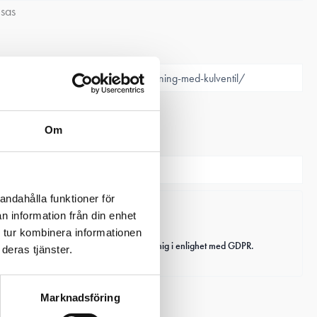
isas
isas
Om
andahålla funktioner för
n information från din enhet
 tur kombinera informationen
 Tanken AB behandlar personuppgifter om mig i enlighet med GDPR.
deras tjänster.
Marknadsföring