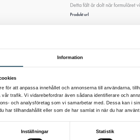
Detta fält är dolt när formuläret v
Produkt url
Detta fält är dolt när formuläret v
Variantinfo
Information
cookies
Samtycke
(Obligatoriskt)
e för att anpassa innehållet och annonserna till användarna, tillh
vår trafik. Vi vidarebefordrar även sådana identifierare och anna
nnons- och analysföretag som vi samarbetar med. Dessa kan i sin
Jag samtycker till att Älvestad
har tillhandahållit eller som de har samlat in när du har använt 
Skicka
Inställningar
Statistik