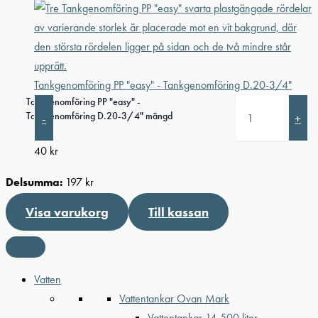
Tankgenomföring PP "easy" - Tankgenomföring D.20-3/4"
Tankgenomföring PP "easy" -
Tankgenomföring D.20-3/4" mängd
-
+
40
kr
Delsumma:
197
kr
Visa varukorg
Till kassan
Vatten
Vattentankar Ovan Mark
Vattentankar 14-500 liter