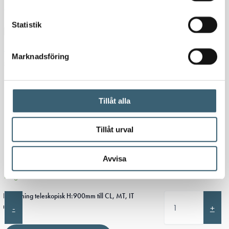
Mark
/
Tankutrustning
/ Förhöjning teleskopisk H:900mm till CL, MT,
IT
Statistik
Marknadsföring
Förhöjning teleskopisk
Tillåt alla
H:900mm till CL, MT, IT
Tillåt urval
2 600
kr
3 250
kr
Avvisa
I lager
Förhöjning teleskopisk H:900mm till CL, MT, IT
mängd
-
+