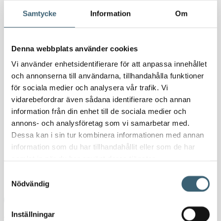
Kemikalietankar
Samtycke
Information
Om
Verkstad
Denna webbplats använder cookies
Uppsamlingskärl för fat & IBC
Vi använder enhetsidentifierare för att anpassa innehållet
Spilloljetankar & utrustning
och annonserna till användarna, tillhandahålla funktioner
Oljepumpar & tillbehör
för sociala medier och analysera vår trafik. Vi
Förvaringslådor & sandlådor
vidarebefordrar även sådana identifierare och annan
Uthyrning
information från din enhet till de sociala medier och
Kundcase
annons- och analysföretag som vi samarbetar med.
Dessa kan i sin tur kombinera informationen med annan
Om oss
information som du har tillhandahållit eller som de har
Nyheter
samlat in när du har använt deras tjänster.
Kundspecifik tillverkning
Samtyckesval
Kontakt
Nödvändig
Hem
/
Butik
/
Vattentankar & utrustning
/
Vattentankar Ovan
Inställningar