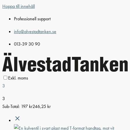
Hoppa till innehåll
Professionell support
info@alvestadtanken.se
013-39 30 90
Exkl. moms
3
3
Sub-Total:
197
kr
246,25
kr