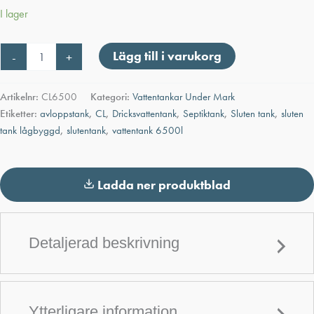
I lager
Sluten
Lägg till i varukorg
-
+
Tank
CL
6500L
Artikelnr:
CL6500
Kategori:
Vattentankar Under Mark
Lågbyggd
Etiketter:
avloppstank
,
CL
,
Dricksvattentank
,
Septiktank
,
Sluten tank
,
sluten
mängd
tank lågbyggd
,
slutentank
,
vattentank 6500l
Ladda ner produktblad
Detaljerad beskrivning
Ytterligare information