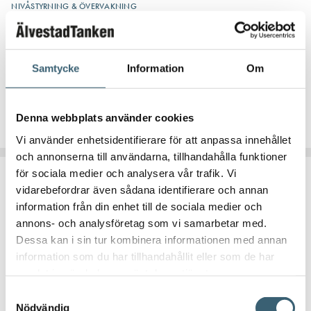
NIVÅSTYRNING & ÖVERVAKNING
Kontrollpanel med givare för tankpåfyllning
4 770
kr
3 995
kr
Samtycke
Information
Om
Köp nu!
Denna webbplats använder cookies
Vi använder enhetsidentifierare för att anpassa innehållet
och annonserna till användarna, tillhandahålla funktioner
för sociala medier och analysera vår trafik. Vi
vidarebefordrar även sådana identifierare och annan
information från din enhet till de sociala medier och
annons- och analysföretag som vi samarbetar med.
Dessa kan i sin tur kombinera informationen med annan
DIESELTANK RESERVDELAR & TILLBEHÖR
information som du har tillhandahållit eller som de har
samlat in när du har använt deras tjänster.
Nivåmätare – Watchman SONIC Advanced
Samtyckesval
Nödvändig