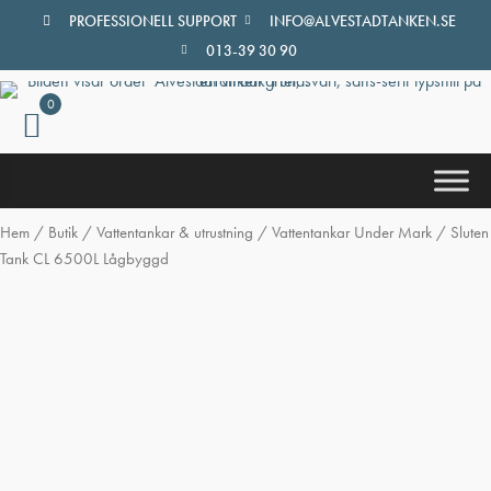
Hoppa
PROFESSIONELL SUPPORT
INFO@ALVESTADTANKEN.SE
till
013-39 30 90
innehåll
0
Hem
/
Butik
/
Vattentankar & utrustning
/
Vattentankar Under Mark
/ Sluten
Tank CL 6500L Lågbyggd