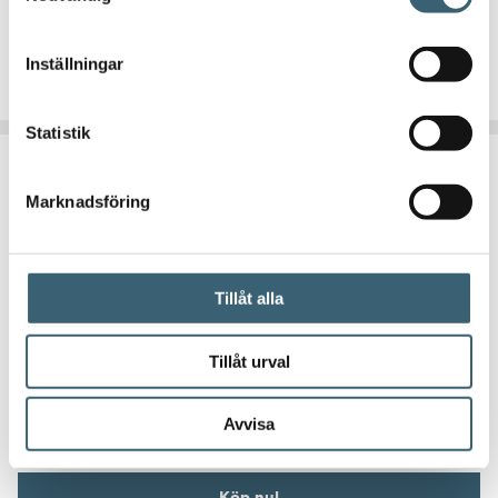
1 236
kr
Inställningar
Köp nu!
Statistik
Marknadsföring
Tillåt alla
VATTENTANKAR UNDER MARK
Ventilationskit slutna tankar CL, IT, MT
Tillåt urval
550
kr
Avvisa
Köp nu!