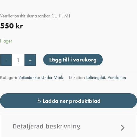
Ventilationskit slutna tankar CL, IT, MT
550
kr
I lager
Ventilationskit
Lägg till i varukorg
-
+
slutna
tankar
CL,
Kategori:
Vattentankar Under Mark
Etiketter:
Luftningskit
,
Ventilation
IT,
MT
mängd
Ladda ner produktblad
Detaljerad beskrivning