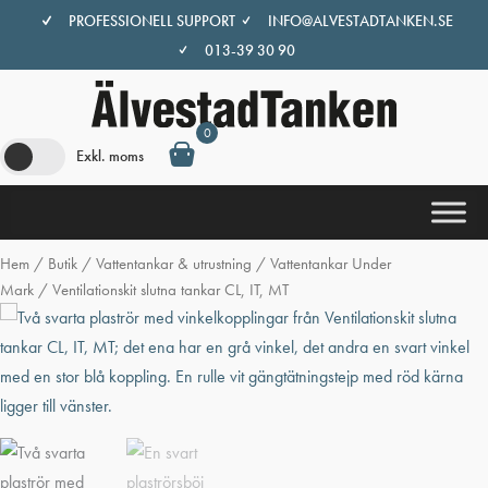
Hoppa
PROFESSIONELL SUPPORT
INFO@ALVESTADTANKEN.SE
till
013-39 30 90
innehåll
0
Exkl. moms
Hem
/
Butik
/
Vattentankar & utrustning
/
Vattentankar Under
Mark
/ Ventilationskit slutna tankar CL, IT, MT