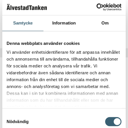
Sluten Tank MT 6000-21000L
Samtycke
Information
Om
Läs mer
Denna webbplats använder cookies
Vi använder enhetsidentifierare för att anpassa innehållet
och annonserna till användarna, tillhandahålla funktioner
för sociala medier och analysera vår trafik. Vi
vidarebefordrar även sådana identifierare och annan
information från din enhet till de sociala medier och
annons- och analysföretag som vi samarbetar med.
Dessa kan i sin tur kombinera informationen med annan
VATTENTANKAR UNDER MARK
information som du har tillhandahållit eller som de har
samlat in när du har använt deras tjänster.
Sluten Tank IT 13000-52000L
Samtyckesval
Nödvändig