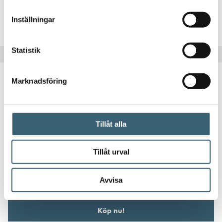
Inställningar
Läs mer
Statistik
Marknadsföring
Tillåt alla
VATTENTANKAR UNDER MARK
Sluten Tank CL 8300L Lågbyggd
Tillåt urval
35 700
kr
Avvisa
Köp nu!