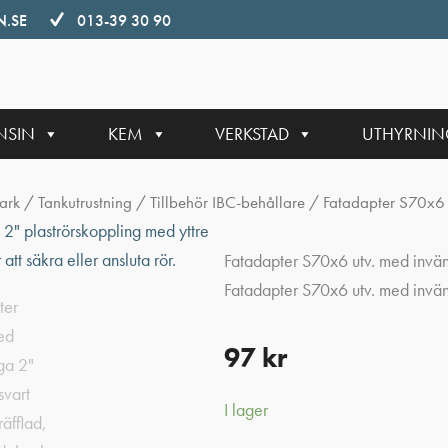
.SE
013-39 30 90
NSIN
KEM
VERKSTAD
UTHYRNI
ark
/
Tankutrustning
/
Tillbehör IBC-behållare
/ Fatadapter S70x6 
Fatadapter S70x6 utv. med invä
Fatadapter S70x6 utv. med invä
97
kr
I lager