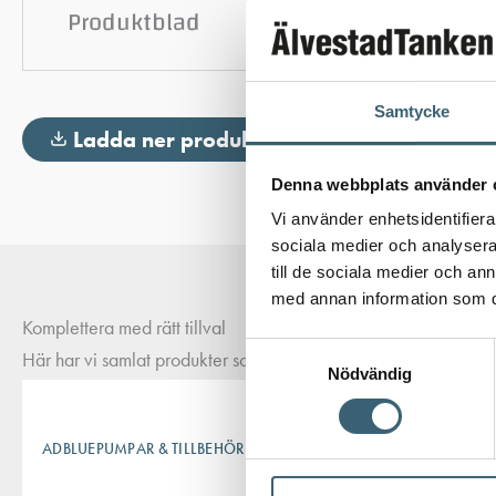
Produktblad
Samtycke
Ladda ner produktblad
Denna webbplats använder 
Vi använder enhetsidentifierar
sociala medier och analysera 
till de sociala medier och a
med annan information som du 
Komplettera med rätt tillval
Samtyckesval
Här har vi samlat produkter som ofta passar bra ihop med det du
Nödvändig
ADBLUEPUMPAR & TILLBEHÖR