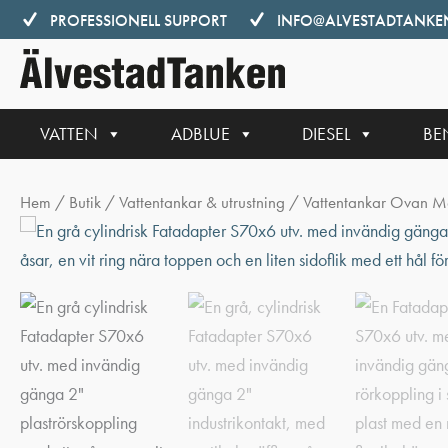
Hoppa
PROFESSIONELL SUPPORT
INFO@ALVESTADTANKEN
till
innehåll
VATTEN
ADBLUE
DIESEL
BE
Hem
/
Butik
/
Vattentankar & utrustning
/
Vattentankar Ovan M