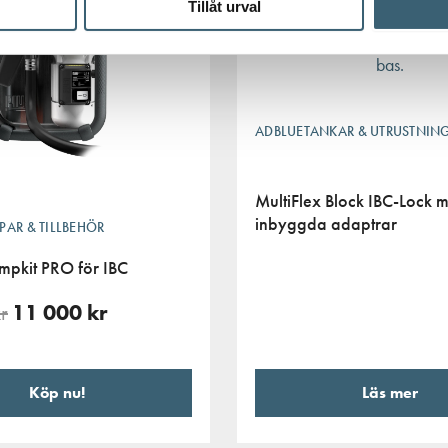
Tillåt urval
ADBLUETANKAR & UTRUSTNIN
MultiFlex Block IBC-Lock 
inbyggda adaptrar
AR & TILLBEHÖR
mpkit PRO för IBC
r
11 000
kr
Läs mer
Köp nu!