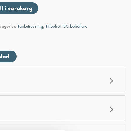
ll i varukorg
tegorier:
Tankutrustning
,
Tillbehör IBC-behållare
blad