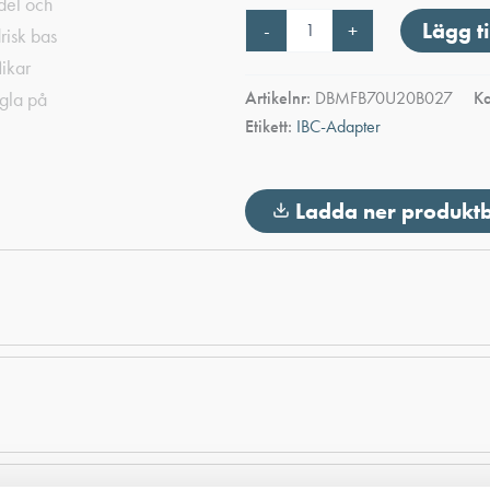
Fatadapter
Lägg ti
-
+
S70x6
utv.
med
Artikelnr:
DBMFB70U20B027
Ka
invändig
Etikett:
IBC-Adapter
gänga
2"
mängd
Ladda ner produkt