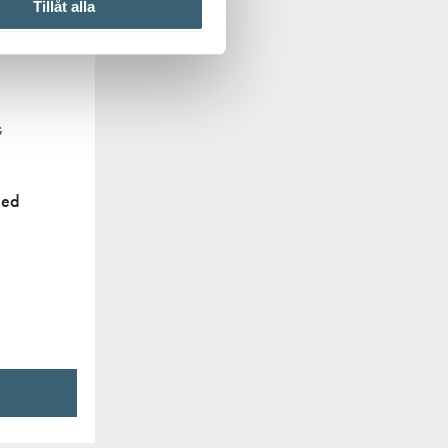
Tillåt alla
G
med