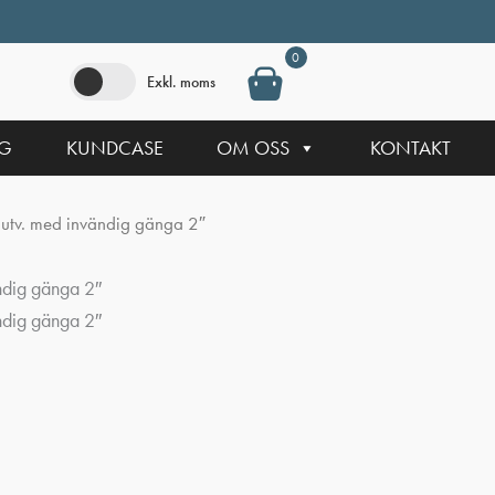
0
Exkl. moms
NG
KUNDCASE
OM OSS
KONTAKT
utv. med invändig gänga 2″
ndig gänga 2″
ndig gänga 2″