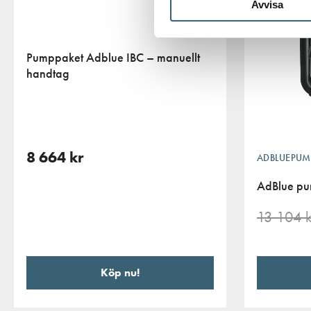
Avvisa
Pumppaket Adblue IBC – manuellt
handtag
8 664
kr
ADBLUEPUMP
AdBlue pu
13 104
k
Köp nu!