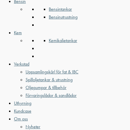
Bensin
Bensintankar
Bensinutrustning
Kem
Kemikalietankar
Verkstad
Uppsamlingskärl för fat & IBC
Spilloljetankar & utrustning
Oljepumpar & tillbehör
Förvaringslådor & sandlådor
Uthyrning
Kundcase
Om oss
Nyheter