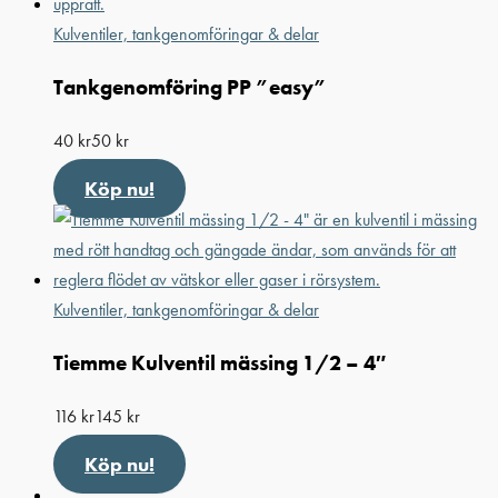
Kulventiler, tankgenomföringar & delar
Tankgenomföring PP ”easy”
40
kr
50
kr
Köp nu!
Kulventiler, tankgenomföringar & delar
Tiemme Kulventil mässing 1/2 – 4″
116
kr
145
kr
Köp nu!