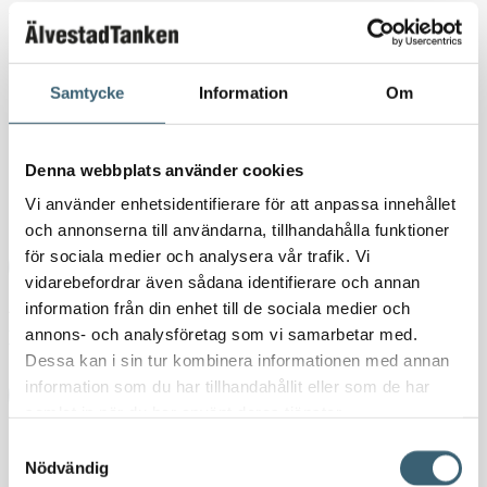
+95 grader.
105
kr
131,25
kr
Samtycke
Information
Om
Välj dimension
Rensa
Denna webbplats använder cookies
Kulventil PP med gänga mängd
-
+
Vi använder enhetsidentifierare för att anpassa innehållet
och annonserna till användarna, tillhandahålla funktioner
för sociala medier och analysera vår trafik. Vi
Lägg till i varukorg
vidarebefordrar även sådana identifierare och annan
Artikelnr:
N/A
Kategorier:
Kulventiler, tankgenomföringar & delar
,
information från din enhet till de sociala medier och
annons- och analysföretag som vi samarbetar med.
Tankutrustning
,
Tillbehör IBC-behållare
Dessa kan i sin tur kombinera informationen med annan
information som du har tillhandahållit eller som de har
Ladda ner produktblad
samlat in när du har använt deras tjänster.
Samtyckesval
Detaljerad beskrivning
Nödvändig