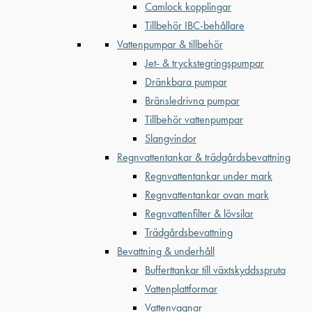
Camlock kopplingar
Tillbehör IBC-behållare
Vattenpumpar & tillbehör
Jet- & tryckstegringspumpar
Dränkbara pumpar
Bränsledrivna pumpar
Tillbehör vattenpumpar
Slangvindor
Regnvattentankar & trädgårdsbevattning
Regnvattentankar under mark
Regnvattentankar ovan mark
Regnvattenfilter & lövsilar
Trädgårdsbevattning
Bevattning & underhåll
Bufferttankar till växtskyddsspruta
Vattenplattformar
Vattenvagnar