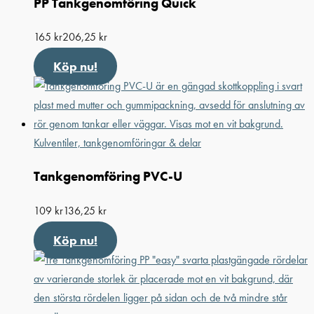
PP Tankgenomföring Quick
165
kr
206,25
kr
Köp nu!
Kulventiler, tankgenomföringar & delar
Tankgenomföring PVC-U
109
kr
136,25
kr
Köp nu!