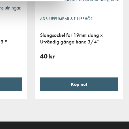
ADBLUEPUMPAR & TILLBEHÖR
Slangsockel för 19mm slang x
ng x
Utvändig gänga hane 3/4″
40
kr
Köp nu!