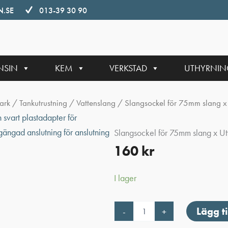
.SE
013-39 30 90
NSIN
KEM
VERKSTAD
UTHYRNI
ark
/
Tankutrustning
/
Vattenslang
/ Slangsockel för 75mm slang x
Slangsockel för 75mm slang x U
160
kr
I lager
Slangsockel
Lägg ti
-
+
för
75mm