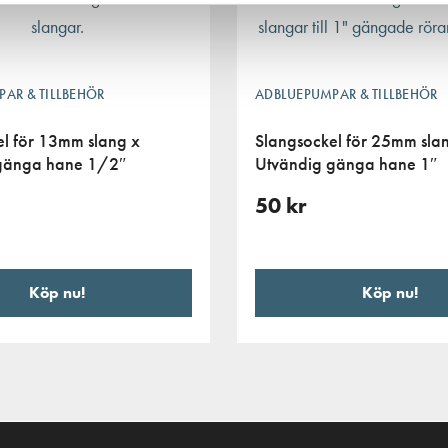
AR & TILLBEHÖR
ADBLUEPUMPAR & TILLBEHÖR
l för 13mm slang x
Slangsockel för 25mm sla
gänga hane 1/2″
Utvändig gänga hane 1″
50
kr
Köp nu!
Köp nu!