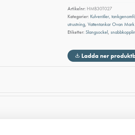
slang
Artikelnr:
HMB30T027
x
Kategorier:
Kulventiler, tankgenomf
Utvändig
gänga
utrustning
,
Vattentankar Ovan Mark
hane
Etiketter:
Slangsockel
,
snabbkoppli
3"
mängd
Ladda ner produkt