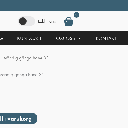
0
Exkl. moms
NG
KUNDCASE
OM OSS
KONTAKT
 Utvändig gänga hane 3″
tvändig gänga hane 3″
ll i varukorg