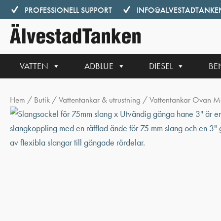
Hoppa
PROFESSIONELL SUPPORT
INFO@ALVESTADTANKEN
till
innehåll
VATTEN
ADBLUE
DIESEL
BE
Hem
/
Butik
/
Vattentankar & utrustning
/
Vattentankar Ovan M