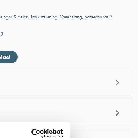
öringar & delar
,
Tankutrustning
,
Vattenslang
,
Vattentankar &
ng
blad