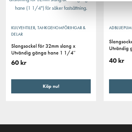
KULVENTILER, TANKGENOMFÖRINGAR &
ADBLUEPUMP
DELAR
Slangsocke
Slangsockel för 32mm slang x
Utvändig 
Utvändig gänga hane 1 1/4″
40
kr
60
kr
Köp nu!