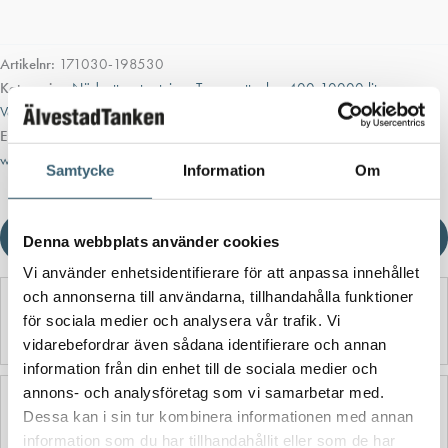
Artikelnr:
171030-198530
Kategorier:
Nödvattenutrustning
,
Transporttankar 400-10000 liter
,
Vattentankar Ovan Mark
Etiketter:
bevattningstank
,
Transporttank
,
Transporttank på ramverk
,
watertank
Samtycke
Information
Om
Ladda ner produktblad
Denna webbplats använder cookies
Vi använder enhetsidentifierare för att anpassa innehållet
och annonserna till användarna, tillhandahålla funktioner
Detaljerad beskrivning
för sociala medier och analysera vår trafik. Vi
vidarebefordrar även sådana identifierare och annan
information från din enhet till de sociala medier och
annons- och analysföretag som vi samarbetar med.
Ytterligare information
Dessa kan i sin tur kombinera informationen med annan
information som du har tillhandahållit eller som de har