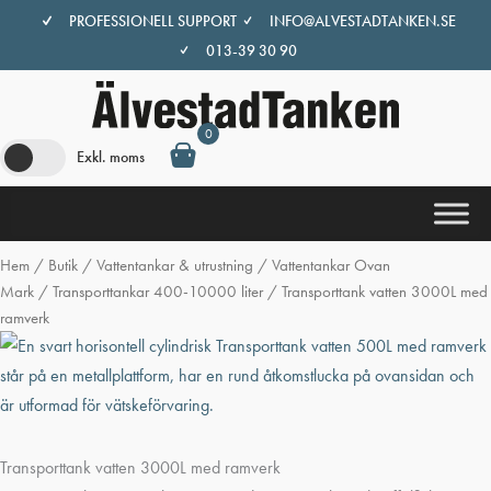
Hoppa
PROFESSIONELL SUPPORT
INFO@ALVESTADTANKEN.SE
till
013-39 30 90
innehåll
0
Exkl. moms
Hem
/
Butik
/
Vattentankar & utrustning
/
Vattentankar Ovan
Mark
/
Transporttankar 400-10000 liter
/ Transporttank vatten 3000L med
ramverk
Transporttank vatten 3000L med ramverk