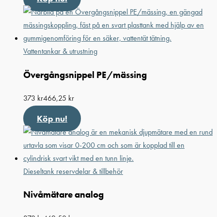
Vattentankar & utrustning
Övergångsnippel PE/mässing
373
kr
466,25
kr
Köp nu!
Dieseltank reservdelar & tillbehör
Nivåmätare analog