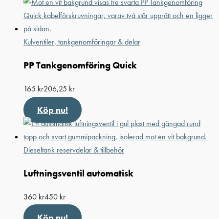
Kulventiler, tankgenomföringar & delar
PP Tankgenomföring Quick
165
kr
206,25
kr
Köp nu!
Dieseltank reservdelar & tillbehör
Luftningsventil automatisk
360
kr
450
kr
Köp nu!