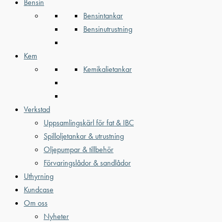
Bensin
Bensintankar
Bensinutrustning
Kem
Kemikalietankar
Verkstad
Uppsamlingskärl för fat & IBC
Spilloljetankar & utrustning
Oljepumpar & tillbehör
Förvaringslådor & sandlådor
Uthyrning
Kundcase
Om oss
Nyheter