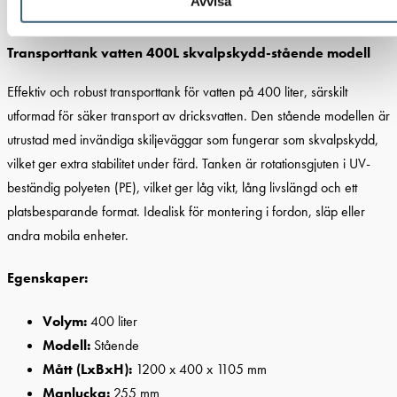
Avvisa
Detaljerad beskrivning
Transporttank vatten 400L skvalpskydd-stående modell
Effektiv och robust transporttank för vatten på 400 liter, särskilt
utformad för säker transport av dricksvatten. Den stående modellen är
utrustad med invändiga skiljeväggar som fungerar som skvalpskydd,
vilket ger extra stabilitet under färd. Tanken är rotationsgjuten i UV-
beständig polyeten (PE), vilket ger låg vikt, lång livslängd och ett
platsbesparande format. Idealisk för montering i fordon, släp eller
andra mobila enheter.
Egenskaper:
Volym:
400 liter
Modell:
Stående
Mått (LxBxH):
1200 x 400 x 1105 mm
Manlucka:
255 mm