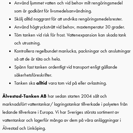
Använd ljummet vatten och vid behov milt rengöringsmedel
som är godkänt för livsmedelsanvändning.
Skölj alltid noggrant för att undvika rengöringsmedelsrester.
Använd högtryckstvätt vid behov, maxtemperatur 30 grader.
Töm tanken vid risk för frost. Vattenexpansion kan skada tank
och utrustning.
Kontrollera regelbundet manlucka, packningar och anslutningar
så att de är täta och hela.
Spänn fast tanken ordentligt vid transport enligt gällande
säkerhetsföreskrifter.
Tanken ska
alltid
vara tom vid på eller avlastning.
Älvestad-Tanken AB
har sedan starten 2004 sålt och
marknadsfört vattentankar/ lagringstankar tillverkade i polyeten från
ledande tillverkare i Europa. Vi har Sveriges största sortiment av
vattentankar och lagerför många av dem på våra anläggningar i
Älvestad och Linköping.