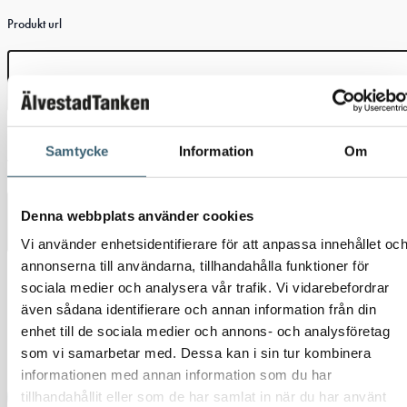
Produkt url
Detta fält är dolt när formuläret visas
Samtycke
Information
Om
Variantinfo
Denna webbplats använder cookies
Vi använder enhetsidentifierare för att anpassa innehållet oc
Samtycke
(Obligatoriskt)
annonserna till användarna, tillhandahålla funktioner för
sociala medier och analysera vår trafik. Vi vidarebefordrar
även sådana identifierare och annan information från din
Jag samtycker till att Älvestad Tanken AB behandlar
enhet till de sociala medier och annons- och analysföretag
personuppgifter om mig i enlighet med GDPR.
som vi samarbetar med. Dessa kan i sin tur kombinera
informationen med annan information som du har
Skicka
tillhandahållit eller som de har samlat in när du har använt