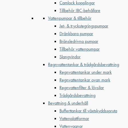
Camlock kopplingar
Tillbehör IBC-behållare
Vattenpumpar & tillbehör
Jet- & tryckstegringspumpar
Dränkbara pumpar
Bränsledrivna pumpar
Tillbehör vattenpumpar
Slangvindor
Regnvattentankar & trädgårdsbevattning
Regnvattentankar under mark
Regnvattentankar ovan mark
Regnvattenfilter & lövsilar
Trädgårdsbevattning
Bevattning & underhåll
Bufferttankar till växtskyddsspruta
Vattenplattformar
Vattenvagnar