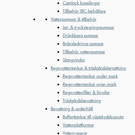
Camlock kopplingar
Tillbehör IBC-behållare
Vattenpumpar & tillbehör
Jet- & tryckstegringspumpar
Dränkbara pumpar
Bränsledrivna pumpar
Tillbehör vattenpumpar
Slangvindor
Regnvattentankar & trädgårdsbevattning
Regnvattentankar under mark
Regnvattentankar ovan mark
Regnvattenfilter & lövsilar
Trädgårdsbevattning
Bevattning & underhåll
Bufferttankar till växtskyddsspruta
Vattenplattformar
Vattenvagnar