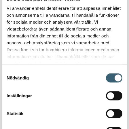
Vi använder enhetsidentifierare för att anpassa innehållet
och annonserna till användarna, tillhandahålla funktioner
för sociala medier och analysera vår trafik. Vi
Camlock Hane x Utvändig gänga 2"
vidarebefordrar även sådana identifierare och annan
information från din enhet till de sociala medier och
Lägg till för
50
kr
62,50
kr
annons- och analysföretag som vi samarbetar med.
Dessa kan i sin tur kombinera informationen med annan
information som du har tillhandahållit eller som de har
samlat in när du har använt deras tjänster.
Samtyckesval
Nödvändig
Camlock Hona 2" x Slangsockel 50mm
Inställningar
Lägg till för
165
kr
206,25
kr
Statistik