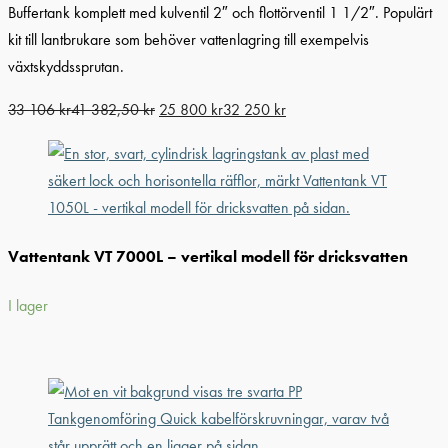
Buffertank komplett med kulventil 2″ och flottörventil 1 1/2″. Populärt
kit till lantbrukare som behöver vattenlagring till exempelvis
växtskyddssprutan.
33 106
kr
41 382,50
kr
25 800
kr
32 250
kr
Vattentank VT 7000L – vertikal modell för dricksvatten
I lager