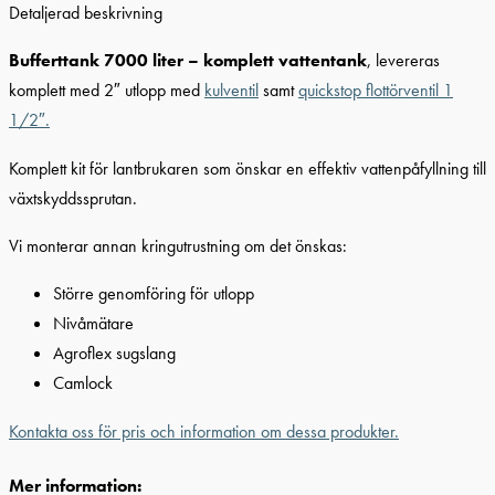
Detaljerad beskrivning
Bufferttank 7000 liter – komplett vattentank
, levereras
komplett med 2″ utlopp med
kulventil
samt
quickstop flottörventil 1
1/2″.
Komplett kit för lantbrukaren som önskar en effektiv vattenpåfyllning till
växtskyddssprutan.
Vi monterar annan kringutrustning om det önskas:
Större genomföring för utlopp
Nivåmätare
Agroflex sugslang
Camlock
Kontakta oss för pris och information om dessa produkter.
Mer information: