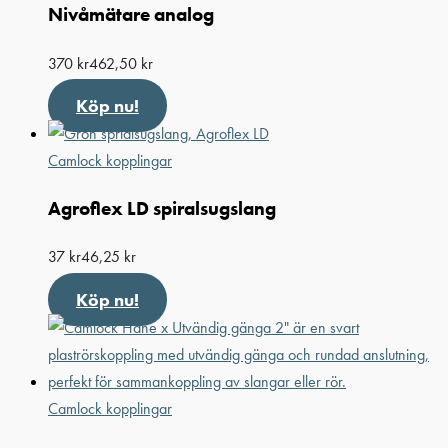
Nivåmätare analog
370
kr
462,50
kr
Köp nu!
Camlock kopplingar
Agroflex LD spiralsugslang
37
kr
46,25
kr
Köp nu!
Camlock kopplingar