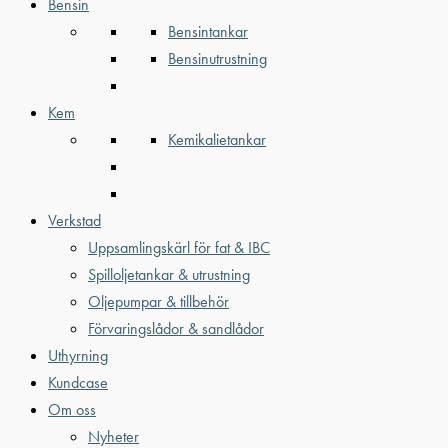
Bensin
Bensintankar
Bensinutrustning
Kem
Kemikalietankar
Verkstad
Uppsamlingskärl för fat & IBC
Spilloljetankar & utrustning
Oljepumpar & tillbehör
Förvaringslådor & sandlådor
Uthyrning
Kundcase
Om oss
Nyheter