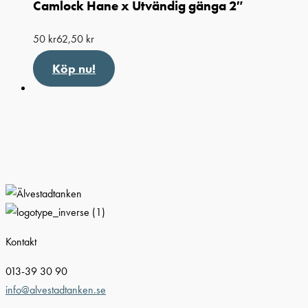
Camlock Hane x Utvändig gänga 2″
50
kr
62,50
kr
Köp nu!
Kontakt
013-39 30 90
info@alvestadtanken.se