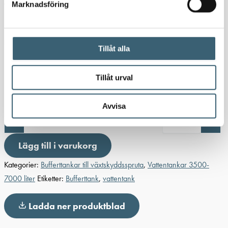
Agroflex LD spiralsugslang
Marknadsföring
Säljs metervis 1 st i varukorgen = 1 meter slang. (50 meter
per rulle)
Tillåt alla
Lägg till för
85
kr
106,25
kr
Tillåt urval
I lager
Bufferttank 7000 liter - komplett vattentank
Avvisa
mängd
-
+
Lägg till i varukorg
Kategorier:
Bufferttankar till växtskyddsspruta
,
Vattentankar 3500-
7000 liter
Etiketter:
Bufferttank
,
vattentank
Ladda ner produktblad