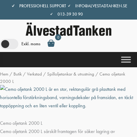
Hoppa
PROFESSIONELL SUPPORT
INFO@ALVESTADTANKEN.SE
till
013-39 30 90
innehåll
0
Exkl. moms
Hem
/
Butik
/
Verkstad
/
Spilloljetankar & utrustning
/ Cemo oljetank
2000 L
Cemo oljetank 2000 L
Cemo oljetank 2000 L särskilt framtagen för säker lagring av