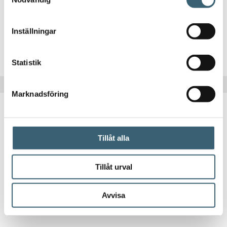
257
kr
Inställningar
Köp nu!
Statistik
Marknadsföring
Tillåt alla
DIESELTANKAR & UTRUSTNING
Tillåt urval
Cube premium stationär dieseltank 1500 L
Avvisa
45 105
kr