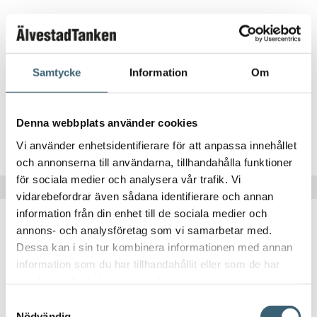
DIESELTANKAR & UTRUSTNING
Cube premium stationär dieseltank 2500 L
Samtycke
Information
Om
47 405
kr
Denna webbplats använder cookies
Köp nu!
Vi använder enhetsidentifierare för att anpassa innehållet
och annonserna till användarna, tillhandahålla funktioner
för sociala medier och analysera vår trafik. Vi
vidarebefordrar även sådana identifierare och annan
information från din enhet till de sociala medier och
annons- och analysföretag som vi samarbetar med.
Dessa kan i sin tur kombinera informationen med annan
information som du har tillhandahållit eller som de har
DIESELTANKAR & UTRUSTNING
samlat in när du har använt deras tjänster.
Samtyckesval
Lås till lock CEMO
Nödvändig