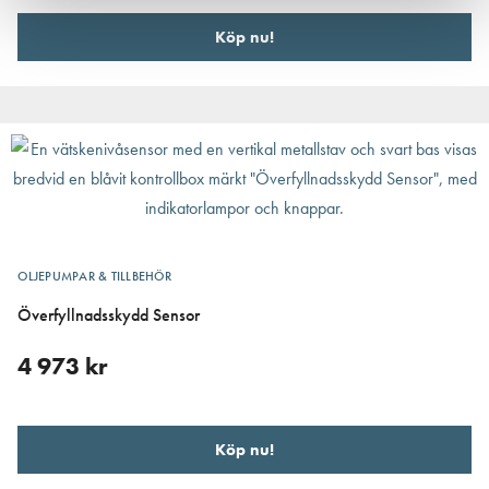
Köp nu!
OLJEPUMPAR & TILLBEHÖR
Överfyllnadsskydd Sensor
4 973
kr
Köp nu!