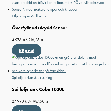
Oljepumpar & tillbehör
Överfyllnadsskydd Sensor
4 973
kr
6 216,25
kr
Köp nu!
Spilloljetankar & utrustning
Spilloljetank Cube 1000L
27 990
kr
34 987,50
kr