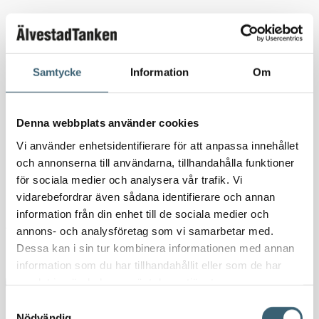
Samtycke
Information
Om
Spilloljetank Cube 1500L
Denna webbplats använder cookies
Vi använder enhetsidentifierare för att anpassa innehållet
32 500
kr
40 625
kr
och annonserna till användarna, tillhandahålla funktioner
för sociala medier och analysera vår trafik. Vi
4–6 veckor (leveranstid)
vidarebefordrar även sådana identifierare och annan
information från din enhet till de sociala medier och
Artikelnr:
10481
Kategorier:
Spilloljetankar & utrustning
,
Verkstad
annons- och analysföretag som vi samarbetar med.
Etiketter:
spilloljetank
,
Spilloljetank 1500 liter
,
spilloljetankar
Dessa kan i sin tur kombinera informationen med annan
information som du har tillhandahållit eller som de har
Ladda ner produktblad
samlat in när du har använt deras tjänster.
Samtyckesval
Nödvändig