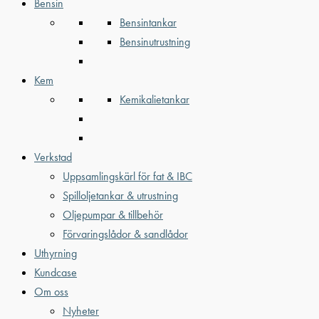
Bensin
Bensintankar
Bensinutrustning
Kem
Kemikalietankar
Verkstad
Uppsamlingskärl för fat & IBC
Spilloljetankar & utrustning
Oljepumpar & tillbehör
Förvaringslådor & sandlådor
Uthyrning
Kundcase
Om oss
Nyheter