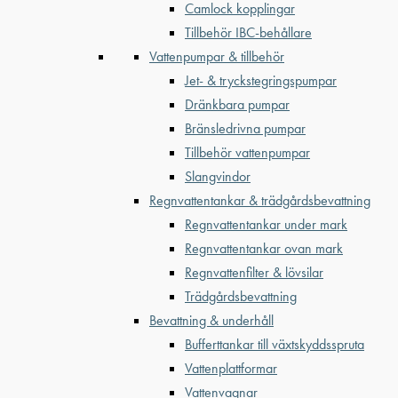
Camlock kopplingar
Tillbehör IBC-behållare
Vattenpumpar & tillbehör
Jet- & tryckstegringspumpar
Dränkbara pumpar
Bränsledrivna pumpar
Tillbehör vattenpumpar
Slangvindor
Regnvattentankar & trädgårdsbevattning
Regnvattentankar under mark
Regnvattentankar ovan mark
Regnvattenfilter & lövsilar
Trädgårdsbevattning
Bevattning & underhåll
Bufferttankar till växtskyddsspruta
Vattenplattformar
Vattenvagnar