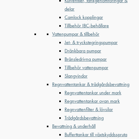
Kulventiler, tankgenomföringar &
delar
Camlock kopplingar
Tillbehör IBC-behållare
Vattenpumpar & tillbehör
Jet- & tryckstegringspumpar
Dränkbara pumpar
Bränsledrivna pumpar
Tillbehör vattenpumpar
Slangvindor
Regnvattentankar & trädgårdsbevattning
Regnvattentankar under mark
Regnvattentankar ovan mark
Regnvattenfilter & lövsilar
Trädgårdsbevattning
Bevattning & underhåll
Bufferttankar till växtskyddsspruta