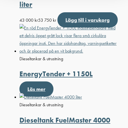
liter
Lägg till i varukorg
43 000
kr
53 750
kr
Dieseltankar & utrustning
EnergyTender + 1150L
Läs mer
Dieseltankar & utrustning
Dieseltank FuelMaster 4000