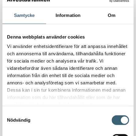
Oljetankar 200-9000 liter
Bensin
Samtycke
Information
Om
Bensintankar
Bensinutrustning
Denna webbplats använder cookies
Vi använder enhetsidentifierare för att anpassa innehållet
Kem
och annonserna till användarna, tillhandahålla funktioner
Kemikalietankar
för sociala medier och analysera vår trafik. Vi
vidarebefordrar även sådana identifierare och annan
information från din enhet till de sociala medier och
Verkstad
annons- och analysföretag som vi samarbetar med.
Uppsamlingskärl för fat & IBC
Dessa kan i sin tur kombinera informationen med annan
Spilloljetankar & utrustning
information som du har tillhandahållit eller som de har
samlat in när du har använt deras tjänster.
Oljepumpar & tillbehör
Förvaringslådor & sandlådor
Samtyckesval
Nödvändig
Uthyrning
Kundcase