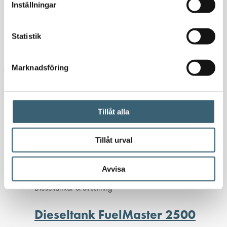
Om oss
Inställningar
Nyheter
Kundspecifik tillverkning
Statistik
Kontakt
Marknadsföring
Hem
/
Butik
/ Produkter märkta ”Dieseltankar”
Tillåt alla
Dieseltankar
Tillåt urval
Avvisa
Dieseltankar & utrustning
Dieseltank FuelMaster 2500