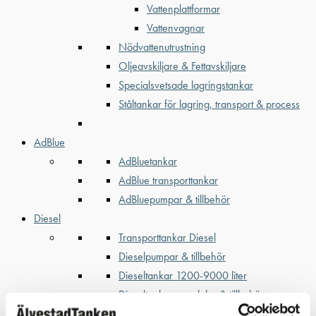
Vattenplattformar
Vattenvagnar
Nödvattenutrustning
Oljeavskiljare & Fettavskiljare
Specialsvetsade lagringstankar
Ståltankar för lagring, transport & process
AdBlue
AdBluetankar
AdBlue transporttankar
AdBluepumpar & tillbehör
Diesel
Transporttankar Diesel
Dieselpumpar & tillbehör
Dieseltankar 1200-9000 liter
Dieseltank reservdelar & tillbehör
Dieseltankar ADR 500-3000 liter