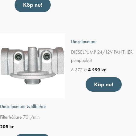
Köp nu!
Dieselpumpar
DIESELPUMP 24/12V PANTHER
pumppaket
6 372
kr
4 299
kr
Köp nu!
Dieselpumpar & tillbehör
Filterhållare 70 l/min
205
kr