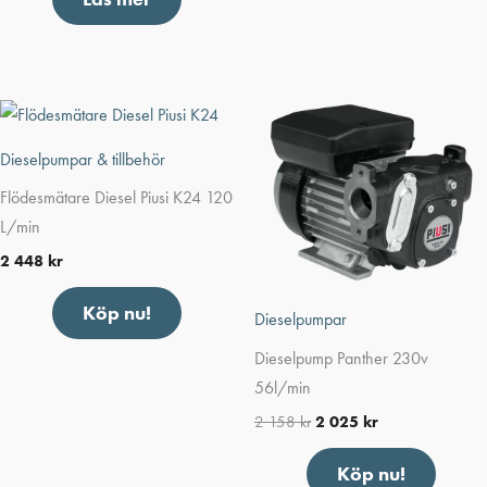
Dieselpumpar & tillbehör
Flödesmätare Diesel Piusi K24 120
L/min
2 448
kr
Köp nu!
Dieselpumpar
Dieselpump Panther 230v
56l/min
2 158
kr
2 025
kr
Köp nu!