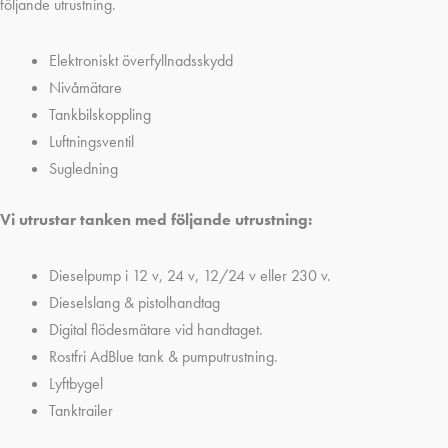
följande utrustning.
Elektroniskt överfyllnadsskydd
Nivåmätare
Tankbilskoppling
Luftningsventil
Sugledning
Vi utrustar tanken med följande utrustning:
Dieselpump i 12 v, 24 v, 12/24 v eller 230 v.
Dieselslang & pistolhandtag
Digital flödesmätare vid handtaget.
Rostfri AdBlue tank & pumputrustning.
Lyftbygel
Tanktrailer