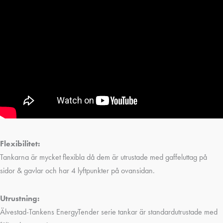
Flexibilitet:
Tankarna är mycket flexibla då dem är utrustade med gaffeluttag på
sidor & gavlar och har 4 lyftpunkter på ovansidan.
Utrustning:
Älvestad-Tankens EnergyTender serie tankar är standardutrustade med