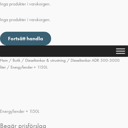
Inga produkter i varukorgen.
Inga produkter i varukorgen.
Fortsätt handla
Hem
/
Butik
/
Dieseltankar & utrustning
/
Dieseltankar ADR 500-3000
liter
/ EnergyTender + 1150L
EnergyTender + 1150L
Begär prisförslag