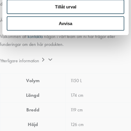
dieseltank, välj färg som passar era maskiner och verksamhet.
Tillåt urval
Älvestad-Tanken är distributör av
Tolsma
tanks i Sverige.
Avvisa
Välkommen att
kontakta
någon i vårt team om ni har frågor eller
funderingar om den här produkten.
Ytterligare information
Volym
1150 L
Längd
174 cm
Bredd
119 cm
Höjd
126 cm