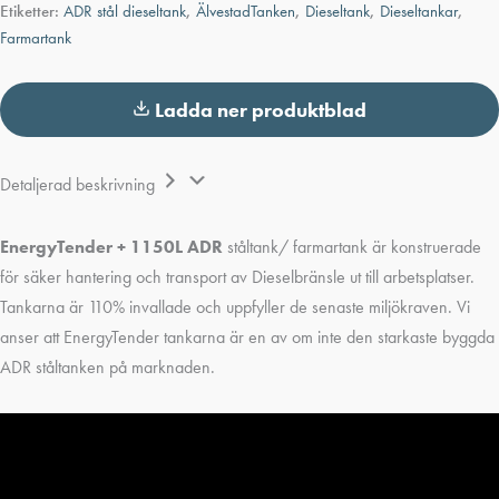
Etiketter:
ADR stål dieseltank
,
ÄlvestadTanken
,
Dieseltank
,
Dieseltankar
,
Farmartank
Ladda ner produktblad
Detaljerad beskrivning
EnergyTender + 1150L ADR
ståltank/ farmartank är konstruerade
för säker hantering och transport av Dieselbränsle ut till arbetsplatser.
Tankarna är 110% invallade och uppfyller de senaste miljökraven. Vi
anser att EnergyTender tankarna är en av om inte den starkaste byggda
ADR ståltanken på marknaden.