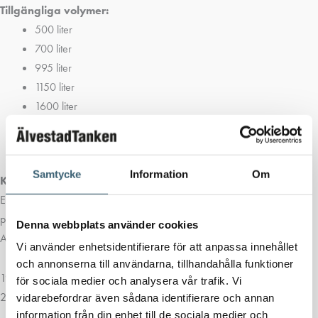
Tillgängliga volymer:
500 liter
700 liter
995 liter
1150 liter
1600 liter
2200 liter
3000 liter (tillgänglig i 3 olika versioner)
Samtycke
Information
Om
Kombitank Diesel/ AdBlue:
EnergyTender serien kan utrustas med rostfri AdBlue tank med
pumputrustning. Exempel på tank med 2200 liter som standard efter att
Denna webbplats använder cookies
AdBlue tank är installerad.
Vi använder enhetsidentifierare för att anpassa innehållet
och annonserna till användarna, tillhandahålla funktioner
1940 liter Diesel volym
för sociala medier och analysera vår trafik. Vi
260 liter AdBlue volym
vidarebefordrar även sådana identifierare och annan
information från din enhet till de sociala medier och