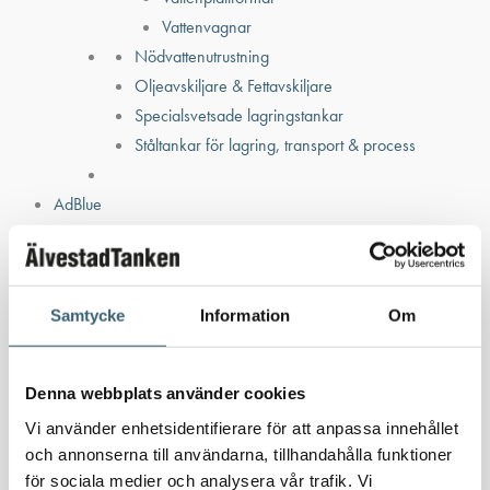
Vattenvagnar
Nödvattenutrustning
Oljeavskiljare & Fettavskiljare
Specialsvetsade lagringstankar
Ståltankar för lagring, transport & process
AdBlue
AdBluetankar
AdBlue transporttankar
AdBluepumpar & tillbehör
Samtycke
Information
Om
Diesel
Transporttankar Diesel
Dieselpumpar & tillbehör
Denna webbplats använder cookies
Dieseltankar 1200-9000 liter
Vi använder enhetsidentifierare för att anpassa innehållet
Dieseltank reservdelar & tillbehör
och annonserna till användarna, tillhandahålla funktioner
Dieseltankar ADR 500-3000 liter
för sociala medier och analysera vår trafik. Vi