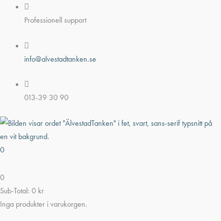
Hoppa
till
Professionell support
innehåll
info@alvestadtanken.se
013-39 30 90
0
0
Sub-Total:
0
kr
Inga produkter i varukorgen.