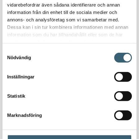
Oljetankar 200-9000 liter
vidarebefordrar även sådana identifierare och annan
Bensin
information från din enhet till de sociala medier och
Bensintankar
annons- och analysföretag som vi samarbetar med.
Dessa kan i sin tur kombinera informationen med annan
Bensinutrustning
information som du har tillhandahållit eller som de har
samlat in när du har använt deras tjänster.
Kem
Samtyckesval
Kemikalietankar
Nödvändig
Inställningar
Verkstad
Uppsamlingskärl för fat & IBC
Spilloljetankar & utrustning
Statistik
Oljepumpar & tillbehör
Förvaringslådor & sandlådor
Marknadsföring
Uthyrning
Kundcase
Om oss