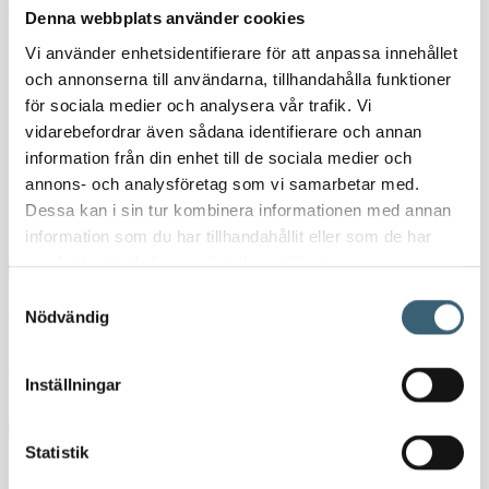
vätskenivån i dina tankar i realtid, definiera bränslepriset och verifiera
Denna webbplats använder cookies
det aktuella lagervärdet.
Vi använder enhetsidentifierare för att anpassa innehållet
och annonserna till användarna, tillhandahålla funktioner
5 176
kr
6 470
kr
för sociala medier och analysera vår trafik. Vi
vidarebefordrar även sådana identifierare och annan
I lager
information från din enhet till de sociala medier och
B.SMART Tank Watchdog Add-on Licens mängd
annons- och analysföretag som vi samarbetar med.
-
+
Dessa kan i sin tur kombinera informationen med annan
information som du har tillhandahållit eller som de har
samlat in när du har använt deras tjänster.
Lägg till i varukorg
Samtyckesval
Artikelnr:
2060200199840
Kategorier:
AdBluepumpar & tillbehör
,
Nödvändig
Dieselpumpar
,
Dieseltankar & utrustning
Etiketter:
B.smart
,
Bsmart
,
diselpumpar
Inställningar
Ladda ner produktblad
Statistik
Detaljerad beskrivning