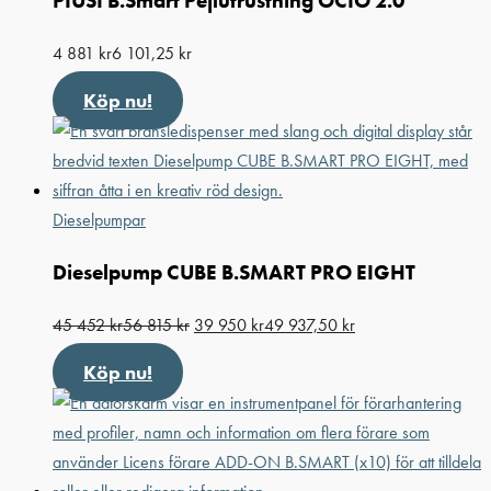
PIUSI B.Smart Pejlutrustning OCIO 2.0
4 881
kr
6 101,25
kr
Köp nu!
Dieselpumpar
Dieselpump CUBE B.SMART PRO EIGHT
45 452
kr
56 815
kr
39 950
kr
49 937,50
kr
Köp nu!