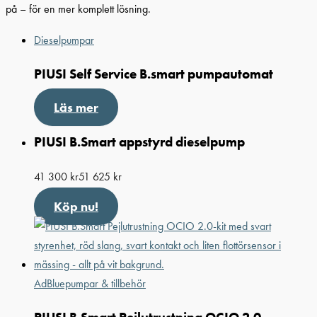
på – för en mer komplett lösning.
Dieselpumpar
PIUSI Self Service B.smart pumpautomat
Läs mer
PIUSI B.Smart appstyrd dieselpump
41 300
kr
51 625
kr
Köp nu!
AdBluepumpar & tillbehör