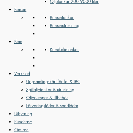
Oljetankar 200-9000 liter
Bensin
Bensintankar
Bensinutrustning
Kem
Kemikalietankar
Verkstad
Uppsamlingskärl för fat & IBC
Spilloljetankar & utrustning
Oljepumpar & tillbehör
Förvaringslådor & sandlådor
Uthyrning
Kundcase
Om oss