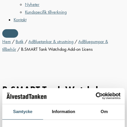
Nyheter
Kundspecifik tillverkning
Kontakt
Hem
/
Butik
/
AdBluetankar & utrustning
/
AdBluepumpar &
tillbehör
/ B.SMART Tank Watchdog Add-on Licens
B.SMART Tank Watchdog
Add-on Licens
Samtycke
Information
Om
Med B.smart Tank Watchdog Add-on licens kan du övervaka