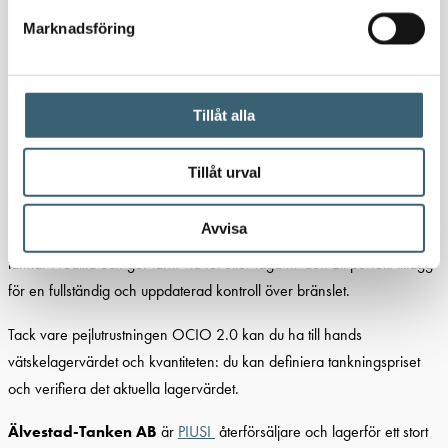
Marknadsföring
B.SMART Tank Watchdog Add-on Licens
Med B.smart Tank Watchdog Add-on licens kan du övervaka
vätskenivån i dina tankar i realtid, definiera bränslepriset och verifiera
Tillåt alla
det aktuella lagervärdet.
Tillåt urval
B.SMART Tank Watchdog är det perfekta tillägget för en fullständig
och uppdaterad kontroll över bränslet. Genom att lägga till
Avvisa
nivåindikatorn
OCIO
, låter systemet dig övervaka vätskenivån i dina
tankar i realtid och ger larm vid fel eller låga nivåer. Ett perfekt tillägg
för en fullständig och uppdaterad kontroll över bränslet.
Tack vare pejlutrustningen OCIO 2.0 kan du ha till hands
vätskelagervärdet och kvantiteten: du kan definiera tankningspriset
och verifiera det aktuella lagervärdet.
Älvestad-Tanken AB
är
PIUSI
återförsäljare och lagerför ett stort