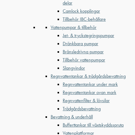
delar
Camlock kopplingar
Tillbehör IBC-behållare
Vattenpumpar & tillbehör
Jet- & tryckstegringspumpar
Dränkbara pumpar
Bränsledrivna pumpar
Tillbehör vattenpumpar
Slangvindor
Regnvattentankar & trädgårdsbevattning
Regnvattentankar under mark
Regnvattentankar ovan mark
Regnvattenfilter & lövsilar
Trädgårdsbevattning
Bevattning & underhåll
Bufferttankar till växtskyddsspruta
Vattenplattformar