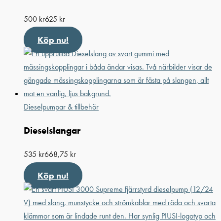
500
kr
625
kr
Köp nu!
Dieselpumpar & tillbehör
Dieselslangar
535
kr
668,75
kr
Köp nu!