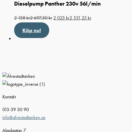
Dieselpump Panther 230v 56l/min
2 158
kr
2 697,50
kr
2 025
kr
2 531,25
kr
Köp nu!
Kontakt
013-39 30 90
info@alvestadtanken.se
Algolgatan 7