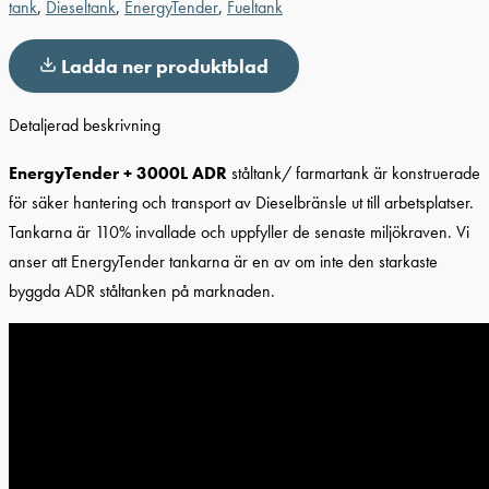
tank
,
Dieseltank
,
EnergyTender
,
Fueltank
Ladda ner produktblad
Detaljerad beskrivning
EnergyTender + 3000L ADR
ståltank/ farmartank är konstruerade
för säker hantering och transport av Dieselbränsle ut till arbetsplatser.
Tankarna är 110% invallade och uppfyller de senaste miljökraven. Vi
anser att EnergyTender tankarna är en av om inte den starkaste
byggda ADR ståltanken på marknaden.