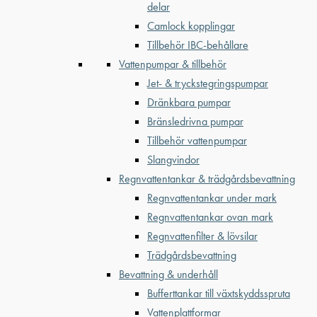
delar
Camlock kopplingar
Tillbehör IBC-behållare
Vattenpumpar & tillbehör
Jet- & tryckstegringspumpar
Dränkbara pumpar
Bränsledrivna pumpar
Tillbehör vattenpumpar
Slangvindor
Regnvattentankar & trädgårdsbevattning
Regnvattentankar under mark
Regnvattentankar ovan mark
Regnvattenfilter & lövsilar
Trädgårdsbevattning
Bevattning & underhåll
Bufferttankar till växtskyddsspruta
Vattenplattformar