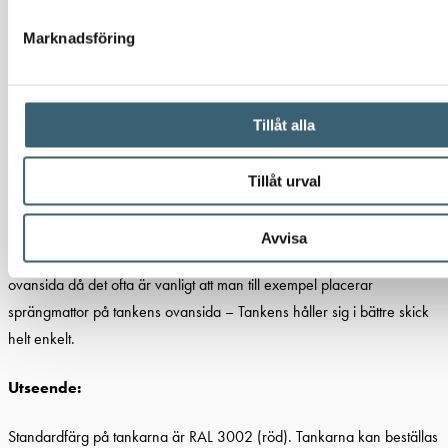
EnergyTender diesel ADR tankar är godkända för transport av Diesel,
Marknadsföring
HVO & RME enligt ADR regelverkets bestämmelser.
Stöld:
Tillåt alla
EnergyTender diesel ADR tankar är utrustade med ett skydd över
punkten där man monterar hänglåset vid åtkomstluckan. En stor fördel
Tillåt urval
med EnergyTender serien tankar är att lock och ovansidan av
tankarna är tillverkat i galvaniserat stål, vilket minskar att tankens
Avvisa
utseende inte ska påverkas lika mycket som en tank med lackerad
ovansida då det ofta är vanligt att man till exempel placerar
sprängmattor på tankens ovansida – Tankens håller sig i bättre skick
helt enkelt.
Utseende:
Standardfärg på tankarna är RAL 3002 (röd). Tankarna kan beställas