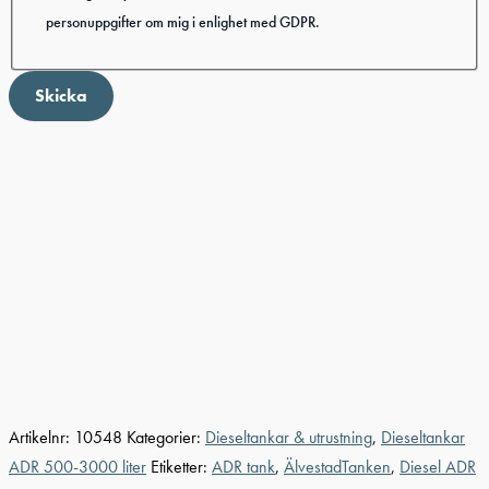
personuppgifter om mig i enlighet med GDPR.
Skicka
Artikelnr:
10548
Kategorier:
Dieseltankar & utrustning
,
Dieseltankar
ADR 500-3000 liter
Etiketter:
ADR tank
,
ÄlvestadTanken
,
Diesel ADR