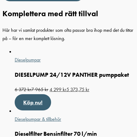
Komplettera med rätt tillval
Här har vi samlat produkter som ofta passar bra ihop med det du tittar
på – för en mer komplett lösning.
Dieselpumpar
DIESELPUMP 24/12V PANTHER pumppaket
6 372
kr
7 965
kr
4 299
kr
5 373,75
kr
Köp nu!
Dieselpumpar & tillbehör
Dieselfilter Bensinfilter 70 l/min