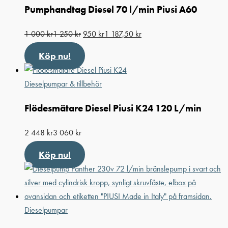
Pumphandtag Diesel 70 l/min Piusi A60
1 000
kr
1 250
kr
950
kr
1 187,50
kr
Köp nu!
Dieselpumpar & tillbehör
Flödesmätare Diesel Piusi K24 120 L/min
2 448
kr
3 060
kr
Köp nu!
Dieselpumpar