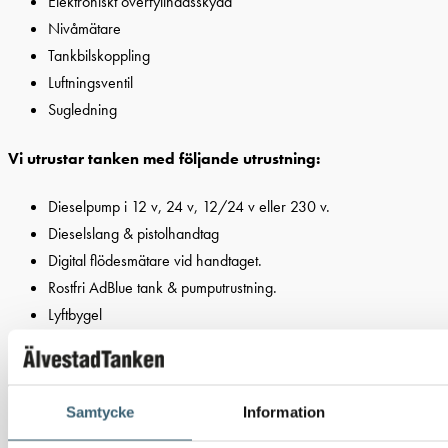
Elektroniskt överfyllnadsskydd
Nivåmätare
Tankbilskoppling
Luftningsventil
Sugledning
Vi utrustar tanken med följande utrustning:
Dieselpump i 12 v, 24 v, 12/24 v eller 230 v.
Dieselslang & pistolhandtag
Digital flödesmätare vid handtaget.
Rostfri AdBlue tank & pumputrustning.
Lyftbygel
Tanktrailer
Tillgängliga volymer:
Samtycke
Information
500 liter