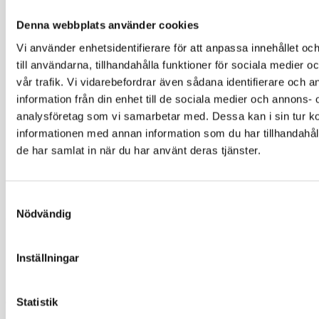
700 liter
Denna webbplats använder cookies
995 liter
Vi använder enhetsidentifierare för att anpassa innehållet o
1150 liter
till användarna, tillhandahålla funktioner för sociala medier 
1600 liter
vår trafik. Vi vidarebefordrar även sådana identifierare och 
2200 liter
information från din enhet till de sociala medier och annons- 
3000 liter (tillgänglig i 3 olika versioner)
analysföretag som vi samarbetar med. Dessa kan i sin tur 
informationen med annan information som du har tillhandahåll
Kombitank Diesel/ AdBlue:
de har samlat in när du har använt deras tjänster.
EnergyTender serien kan utrustas med rostfri AdBlue tank med
pumputrustning. Exempel på tank med 2200 liter som standard efter
Samtyckesval
Nödvändig
att AdBlue tank är installerad.
1940 liter Diesel volym
Inställningar
260 liter AdBlue volym
Godkännanden:
Statistik