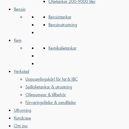
Oljetankar 200-9000 liter
Bensin
Bensintankar
Bensinutrustning
Kem
Kemikalietankar
Verkstad
Uppsamlingskärl för fat & IBC
Spilloljetankar & utrustning
Oljepumpar & tillbehör
Förvaringslådor & sandlådor
Uthyrning
Kundcase
Om oss