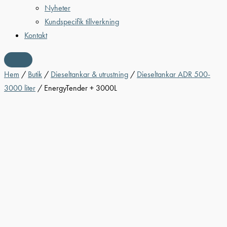
Nyheter
Kundspecifik tillverkning
Kontakt
Hem
/
Butik
/
Dieseltankar & utrustning
/
Dieseltankar ADR 500-
3000 liter
/ EnergyTender + 3000L