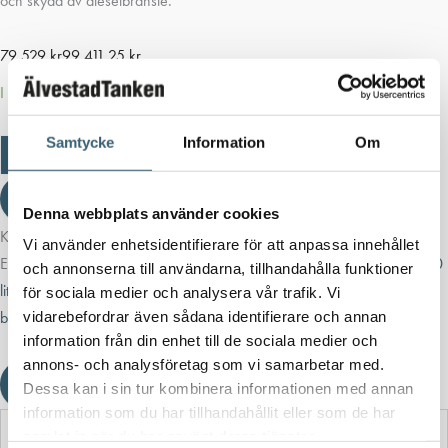
och skydd av dieselbränsle.
79 529
kr
99 411,25
kr
I lager
Samtycke
Information
Om
Dieseltank
-
+
3500
liter
Lägg till i varukorg
med
Denna webbplats använder cookies
B.Smart
Kategorier:
Dieseltankar & utrustning
,
Dieseltankar 1200-9000 liter
dieselpump
Vi använder enhetsidentifierare för att anpassa innehållet
Etiketter:
Älvestad-Tanken AB
,
Bränsletank
,
Dieseltank
,
dieseltank 3000
mängd
och annonserna till användarna, tillhandahålla funktioner
liter
,
dieseltank 3500 liter
,
Fuelmaster
,
Fueltank
,
HVO
,
kingspan
för sociala medier och analysera vår trafik. Vi
bränsletank
,
kingspan dieseltank
,
RME
vidarebefordrar även sådana identifierare och annan
information från din enhet till de sociala medier och
annons- och analysföretag som vi samarbetar med.
Ladda ner produktblad
Dessa kan i sin tur kombinera informationen med annan
information som du har tillhandahållit eller som de har
samlat in när du har använt deras tjänster.