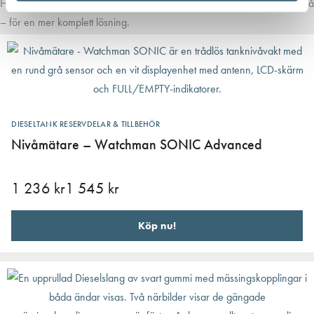
Här har vi samlat produkter som ofta passar bra ihop med det du tittar på
– för en mer komplett lösning.
DIESELTANK RESERVDELAR & TILLBEHÖR
Nivåmätare – Watchman SONIC Advanced
1 236
kr
1 545
kr
Köp nu!