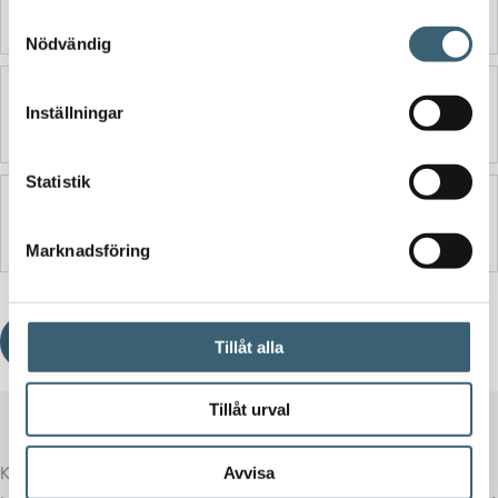
Detaljerad beskrivning
Samtyckesval
Nödvändig
Ytterligare information
Inställningar
Statistik
Produktblad
Marknadsföring
Ladda ner produktblad
Tillåt alla
Tillåt urval
Komplettera med rätt tillval
Avvisa