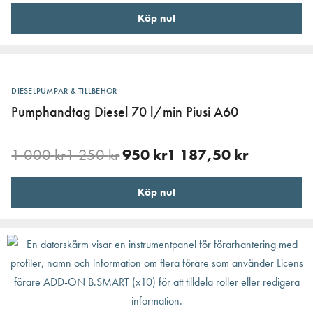
Köp nu!
DIESELPUMPAR & TILLBEHÖR
Pumphandtag Diesel 70 l/min Piusi A60
1 000
kr
1 250
kr
950
kr
1 187,50
kr
Köp nu!