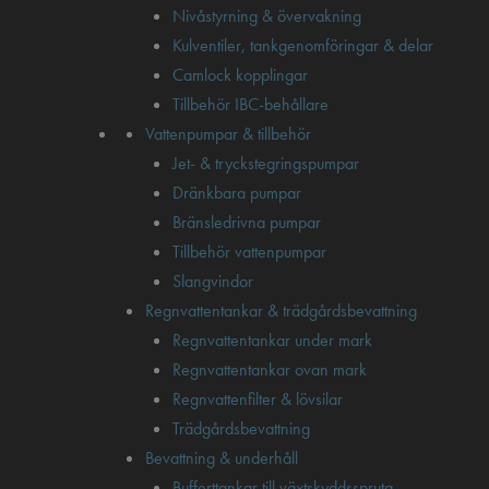
Nivåstyrning & övervakning
Kulventiler, tankgenomföringar & delar
Camlock kopplingar
Tillbehör IBC-behållare
Vattenpumpar & tillbehör
Jet- & tryckstegringspumpar
Dränkbara pumpar
Bränsledrivna pumpar
Tillbehör vattenpumpar
Slangvindor
Regnvattentankar & trädgårdsbevattning
Regnvattentankar under mark
Regnvattentankar ovan mark
Regnvattenfilter & lövsilar
Trädgårdsbevattning
Bevattning & underhåll
Bufferttankar till växtskyddsspruta