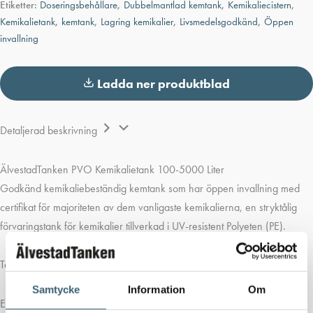
Etiketter:
Doseringsbehållare
,
Dubbelmantlad kemtank
,
Kemikaliecistern
,
Kemikalietank
,
kemtank
,
Lagring kemikalier
,
Livsmedelsgodkänd
,
Öppen
invallning
Ladda ner produktblad
Detaljerad beskrivning
ÄlvestadTanken PVO Kemikalietank 100-5000 Liter
Godkänd kemikaliebeständig kemtank som har öppen invallning med
certifikat för majoriteten av dem vanligaste kemikalierna, en stryktålig
förvaringstank för kemikalier tillverkad i UV-resistent Polyeten (PE).
Tankarna utrustas efter önskemål.
Samtycke
Information
Om
Exempel på utrustning: