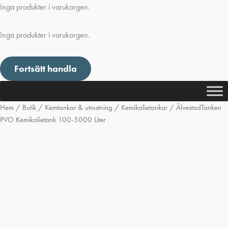
Inga produkter i varukorgen.
Inga produkter i varukorgen.
Fortsätt handla
Hem
/
Butik
/
Kemtankar & utrustning
/
Kemikalietankar
/ ÄlvestadTanken
PVO Kemikalietank 100-5000 Liter