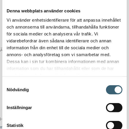
Avtappning
Denna webbplats använder cookies
Fläns
Mätrör
Vi använder enhetsidentifierare för att anpassa innehållet
Läckagelarm/indikerining
och annonserna till användarna, tillhandahålla funktioner
för sociala medier och analysera vår trafik. Vi
Påfyllning
vidarebefordrar även sådana identifierare och annan
information från din enhet till de sociala medier och
ÄlvestadTanken PVB 100-5000L:
annons- och analysföretag som vi samarbetar med.
Finns i 100, 200, 1000, 2000, 3000 samt 5000 liter.
Dessa kan i sin tur kombinera informationen med annan
Öppen invallning med gummilist.
information som du har tillhandahållit eller som de har
Flänsar (Utförs i fabrik).
samlat in när du har använt deras tjänster.
Mätrör (Utförs i fabrik).
Samtyckesval
Avluftning i manlucka som standard.
Nödvändig
UV-resistent & återvinningsbar.
Specialanpassas efter era önskemål.
Inställningar
Har du frågor om den här produkten?
Välkommen att kontakta oss för
Statistik
mer information!