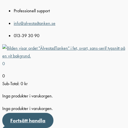
Hoppa
Professionell support
till
innehåll
info@alvestadtanken.se
013-39 30 90
0
0
Sub-Total:
0
kr
Inga produkter i varukorgen.
Inga produkter i varukorgen.
Fortsätt handla