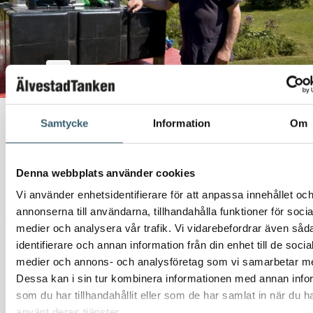
MiniJet Frekvensstyrd tryckstegringsenhet
Victron Phoenix Inverter 12/2000 230V Smart
Älvestad-Tanken Aluminiumbox 580x384x240 mm
Batteri Yuasa 3000 shd 112ah 870a
Slangvinda 20m
MeClube Vattenmunstycke
RB65 1/2″
Samtycke
Information
Om
Nivåmätare Mano-Clock Multi adjustable 100-200cm
Sugutrustning för att enkelt fylla tanken med vatten från ett
vattendrag
Denna webbplats använder cookies
Måttanpassad träpall
Vi använder enhetsidentifierare för att anpassa innehållet oc
annonserna till användarna, tillhandahålla funktioner för socia
Välj en bevattningstank från ÄlvestadTanken
medier och analysera vår trafik. Vi vidarebefordrar även såd
identifierare och annan information från din enhet till de socia
Sveriges största sortiment med
vattentankar
– Välj en tank med
medier och annons- och analysföretag som vi samarbetar m
rätt mått.
Dessa kan i sin tur kombinera informationen med annan info
Låg vikt- enkel hantering
som du har tillhandahållit eller som de har samlat in när du h
Lågt underhåll
använt deras tjänster.