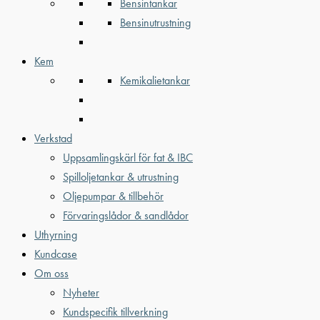
Bensintankar
Bensinutrustning
Kem
Kemikalietankar
Verkstad
Uppsamlingskärl för fat & IBC
Spilloljetankar & utrustning
Oljepumpar & tillbehör
Förvaringslådor & sandlådor
Uthyrning
Kundcase
Om oss
Nyheter
Kundspecifik tillverkning