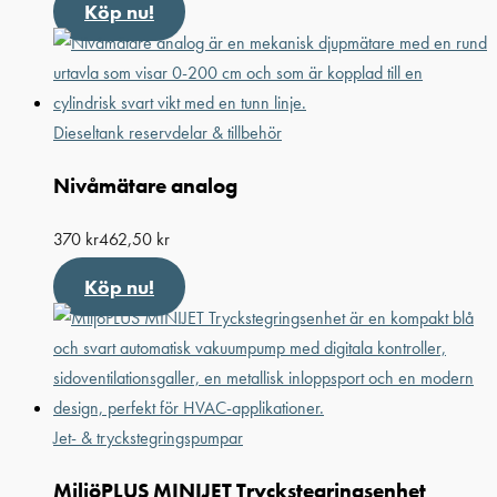
Köp nu!
Dieseltank reservdelar & tillbehör
Nivåmätare analog
370
kr
462,50
kr
Köp nu!
Jet- & tryckstegringspumpar
MiljöPLUS MINIJET Tryckstegrings­enhet