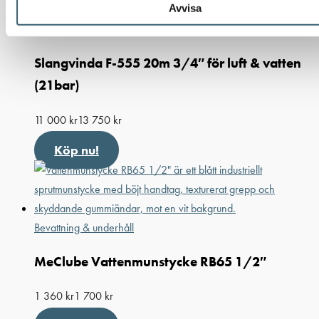
Avvisa
Bevattning & underhåll
Slangvinda F-555 20m 3/4″ för luft & vatten
(21bar)
11 000
kr
13 750
kr
Köp nu!
Bevattning & underhåll
MeClube Vattenmunstycke RB65 1/2″
1 360
kr
1 700
kr