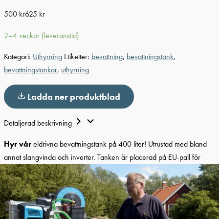
500
kr
625
kr
2–4 veckor (leveranstid)
Kategori:
Uthyrning
Etiketter:
bevattning
,
bevattningstank
,
bevattningstankar
,
uthyrning
Ladda ner produktblad
Detaljerad beskrivning
Hyr vår
eldrivna bevattningstank på 400 liter! Utrustad med bland
annat slangvinda och inverter. Tanken är placerad på EU-pall för
enkel hantering.
Bevattningstanken är utrustad med:
ÄlvestadTanken vattentank Slimline 400 liter