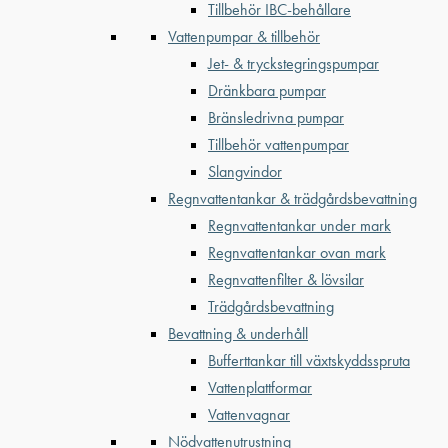
Tillbehör IBC-behållare
Vattenpumpar & tillbehör
Jet- & tryckstegringspumpar
Dränkbara pumpar
Bränsledrivna pumpar
Tillbehör vattenpumpar
Slangvindor
Regnvattentankar & trädgårdsbevattning
Regnvattentankar under mark
Regnvattentankar ovan mark
Regnvattenfilter & lövsilar
Trädgårdsbevattning
Bevattning & underhåll
Bufferttankar till växtskyddsspruta
Vattenplattformar
Vattenvagnar
Nödvattenutrustning