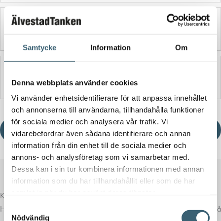
Ytterligare information
Samtycke
Information
Om
Produktblad
Denna webbplats använder cookies
Vi använder enhetsidentifierare för att anpassa innehållet
och annonserna till användarna, tillhandahålla funktioner
för sociala medier och analysera vår trafik. Vi
Ladda ner produktblad
vidarebefordrar även sådana identifierare och annan
information från din enhet till de sociala medier och
annons- och analysföretag som vi samarbetar med.
Dessa kan i sin tur kombinera informationen med annan
information som du har tillhandahållit eller som de har
samlat in när du har använt deras tjänster.
Komplettera med rätt tillval
Samtyckesval
Här har vi samlat produkter som ofta passar bra ihop med det du tittar på
Nödvändig