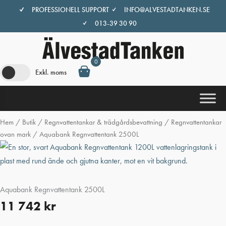
Hoppa
PROFESSIONELL SUPPORT
INFO@ALVESTADTANKEN.SE
till
013-39 30 90
innehåll
0
Exkl. moms
Hem
/
Butik
/
Regnvattentankar & trädgårdsbevattning
/
Regnvattentankar
ovan mark
/ Aquabank Regnvattentank 2500L
Aquabank Regnvattentank 2500L
11 742
kr