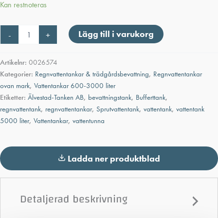
Kan restnoteras
Aquabank
Lägg till i varukorg
-
+
Regnvattentank
2500L
mängd
Artikelnr:
0026574
Kategorier:
Regnvattentankar & trädgårdsbevattning
,
Regnvattentankar
ovan mark
,
Vattentankar 600-3000 liter
Etiketter:
Älvestad-Tanken AB
,
bevattningstank
,
Bufferttank
,
regnvattentank
,
regnvattentankar
,
Sprutvattentank
,
vattentank
,
vattentank
5000 liter
,
Vattentankar
,
vattentunna
Ladda ner produktblad
Detaljerad beskrivning