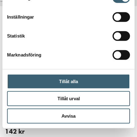
– för en mer komplett lösning.
Inställningar
Statistik
Marknadsföring
Tillåt alla
Tillåt urval
Avvisa
Kulventil PP med gänga – Invändig gänga 3/4″, 20 mm
142
kr