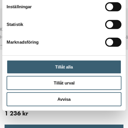
Inställningar
Statistik
Komplettera med rätt tillval
Här har vi samlat produkter som ofta passar bra ihop med det du tittar på
Marknadsföring
– för en mer komplett lösning.
Tillåt alla
Tillåt urval
DIESELTANK RESERVDELAR & TILLBEHÖR
Avvisa
Nivåmätare – Watchman SONIC Advanced
1 236
kr