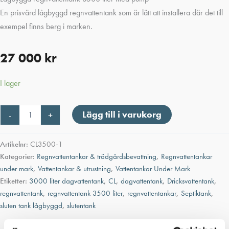
En prisvärd lågbyggd regnvattentank som är lätt att installera där det till
exempel finns berg i marken.
27 000
kr
I lager
Lågbyggd
Lägg till i varukorg
-
+
regnvattentank
3500
liter
Artikelnr:
CL3500-1
med
Kategorier:
Regnvattentankar & trädgårdsbevattning
,
Regnvattentankar
pump
under mark
,
Vattentankar & utrustning
,
Vattentankar Under Mark
mängd
Etiketter:
3000 liter dagvattentank
,
CL
,
dagvattentank
,
Dricksvattentank
,
regnvattentank
,
regnvattentank 3500 liter
,
regnvattentankar
,
Septiktank
,
sluten tank lågbyggd
,
slutentank