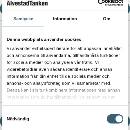
Ladda ner produktblad
Samtycke
Information
Om
Detaljerad beskrivning
Denna webbplats använder cookies
Vi använder enhetsidentifierare för att anpassa innehållet
och annonserna till användarna, tillhandahålla funktioner
Ytterligare information
för sociala medier och analysera vår trafik. Vi
vidarebefordrar även sådana identifierare och annan
information från din enhet till de sociala medier och
annons- och analysföretag som vi samarbetar med.
Produktblad
Dessa kan i sin tur kombinera informationen med annan
information som du har tillhandahållit eller som de har
samlat in när du har använt deras tjänster.
Samtyckesval
Nödvändig
Ladda ner produktblad