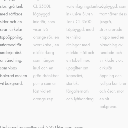
Lågbyggd regnvattentank 3500 liter med pump