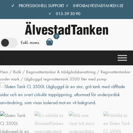
Hoppa
PROFESSIONELL SUPPORT
INFO@ALVESTADTANKEN.SE
till
013-39 30 90
innehåll
0
Exkl. moms
Hem
/
Butik
/
Regnvattentankar & trädgårdsbevattning
/
Regnvattentankar
under mark
/ Lågbyggd regnvattentank 3500 liter med pump