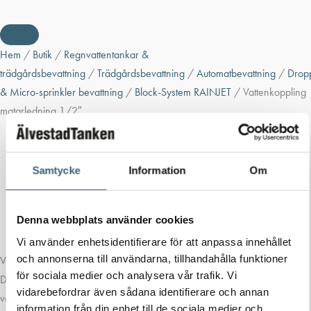
Hem
/
Butik
/
Regnvattentankar &
trädgårdsbevattning
/
Trädgårdsbevattning
/
Automatbevattning
/
Drop
& Micro-sprinkler bevattning
/
Block-System RAINJET
/ Vattenkoppling
matarledning 1/2″
Samtycke
Information
Om
Denna webbplats använder cookies
Vi använder enhetsidentifierare för att anpassa innehållet
och annonserna till användarna, tillhandahålla funktioner
Vattenkoppling matarledning 1/2″
för sociala medier och analysera vår trafik. Vi
Designad för gör-det-själv-bevattning, den är garanterat perfekt
vidarebefordrar även sådana identifierare och annan
vattentät, tack vare push-in-systemet som underlättar verktygsfri
information från din enhet till de sociala medier och