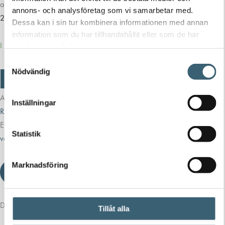
anslutning.
annons- och analysföretag som vi samarbetar med.
22
kr
27,50
kr
Dessa kan i sin tur kombinera informationen med annan
information som du har tillhandahållit eller som de har
I lager
samlat in när du har använt deras tjänster.
Samtyckesval
Nödvändig
Vattenkoppling
-
+
Lägg till i varukorg
matarledning
1/2"
Artikelnr:
990230000
Kategorier:
Automatbevattning
,
Block-System
Inställningar
mängd
RAINJET
,
Dropp & Micro-sprinkler bevattning
,
Trädgårdsbevattning
Etiketter:
block system
,
claber
,
matarledning
,
materledning 1/2"
,
Statistik
vattenkoppling
Marknadsföring
Ladda ner produktblad
Detaljerad beskrivning
Tillåt alla