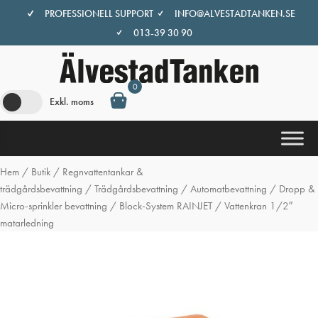
Hoppa
PROFESSIONELL SUPPORT
INFO@ALVESTADTANKEN.SE
till
013-39 30 90
innehåll
0
Exkl. moms
Hem
/
Butik
/
Regnvattentankar &
trädgårdsbevattning
/
Trädgårdsbevattning
/
Automatbevattning
/
Dropp &
Micro-sprinkler bevattning
/
Block-System RAINJET
/ Vattenkran 1/2″
matarledning