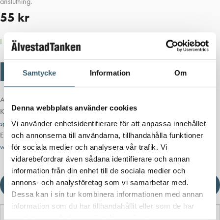
anslutning.
55
kr
I lager
Vattenkran
Lägg till i varukorg
-
+
Samtycke
Information
Om
1/2"
matarledning
mängd
Artikelnr:
990330000
Denna webbplats använder cookies
Kategorier:
Automatbevattning
,
Block-System RAINJET
,
Dropp & Micro-
sprinkler bevattning
,
Trädgårdsbevattning
Vi använder enhetsidentifierare för att anpassa innehållet
Etiketter:
block system
,
claber
,
matarledning
,
materledning 1/2"
,
och annonserna till användarna, tillhandahålla funktioner
vattenkoppling
för sociala medier och analysera vår trafik. Vi
vidarebefordrar även sådana identifierare och annan
information från din enhet till de sociala medier och
annons- och analysföretag som vi samarbetar med.
Ladda ner produktblad
Dessa kan i sin tur kombinera informationen med annan
information som du har tillhandahållit eller som de har
samlat in när du har använt deras tjänster.