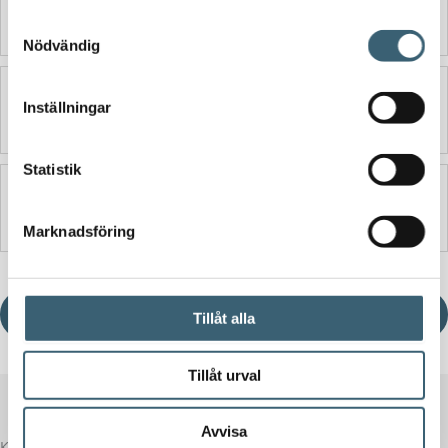
Detaljerad beskrivning
Samtyckesval
Nödvändig
Ytterligare information
Inställningar
Statistik
Produktblad
Marknadsföring
Ladda ner produktblad
Tillåt alla
Tillåt urval
Avvisa
Komplettera med rätt tillval