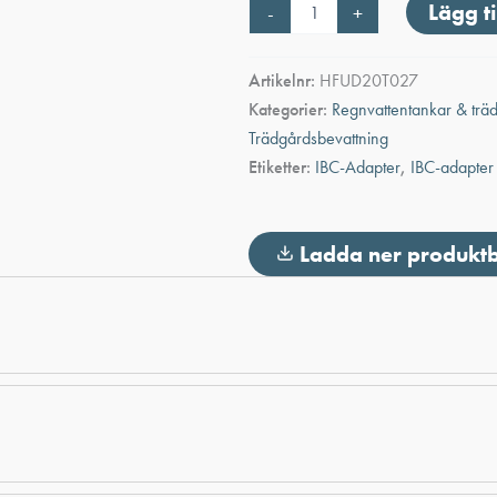
IBC
Lägg ti
-
+
adapter
S60X6
x
Artikelnr:
HFUD20T027
2"
Kategorier:
Regnvattentankar & trä
slanganslutning
mängd
Trädgårdsbevattning
Etiketter:
IBC-Adapter
,
IBC-adapter
Ladda ner produkt