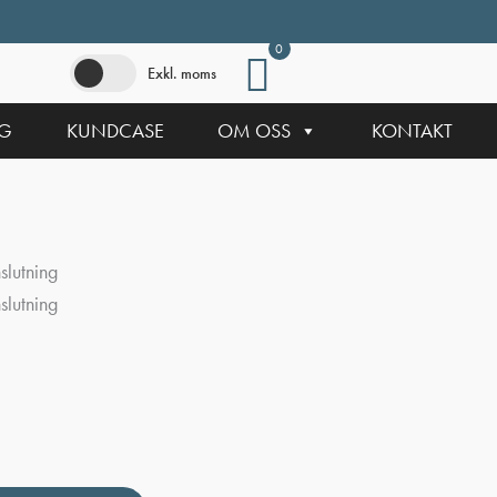
0
Exkl. moms
NG
KUNDCASE
OM OSS
KONTAKT
slutning
slutning