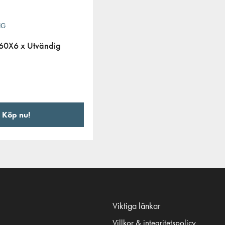
NG
S60X6 x Utvändig
Köp nu!
Viktiga länkar
Villkor & integritetspolicy