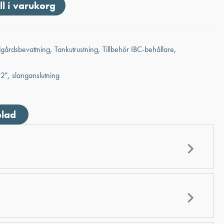
ll i varukorg
dgårdsbevattning
,
Tankutrustning
,
Tillbehör IBC-behållare
,
 2"
,
slanganslutning
blad