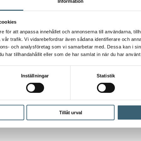
Information
cookies
REGNVATTENTANKAR &
e för att anpassa innehållet och annonserna till användarna, tillh
TRÄDGÅRDSBEVATTNING
NKAR &
vår trafik. Vi vidarebefordrar även sådana identifierare och anna
ATTNING
IBC adapter S60X6 x Invändig
nnons- och analysföretag som vi samarbetar med. Dessa kan i sin
gänga 2″
S60X6 x 3/4″
har tillhandahållit eller som de har samlat in när du har använt 
ng
155
kr
Inställningar
Statistik
Köp nu!
Köp nu!
Tillåt urval