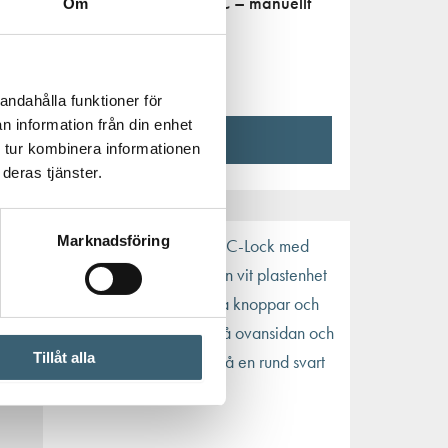
Pumppaket Adblue IBC – manuellt
Om
handtag
8 664
kr
andahålla funktioner för
n information från din enhet
Köp nu!
 tur kombinera informationen
deras tjänster.
Marknadsföring
Tillåt alla