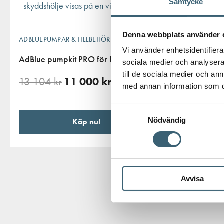
Samtycke
Denna webbplats använder 
ADBLUEPUMPAR & TILLBEHÖR
Vi använder enhetsidentifierar
REGNVATTENTA
AdBlue pumpkit PRO för IBC
sociala medier och analysera 
TRÄDGÅRDSBEV
till de sociala medier och a
13 104
kr
11 000
kr
IBC adapter 
med annan information som du 
slanganslutni
Samtyckesval
175
kr
Nödvändig
Köp nu!
Avvisa