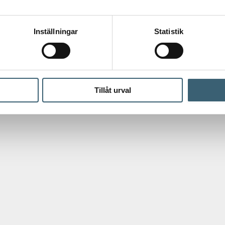
Inställningar
Statistik
Tillåt urval
 tittar på – för en mer komplett lösning.