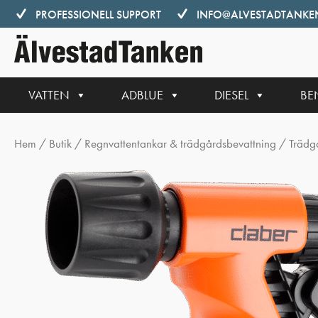
Hoppa
PROFESSIONELL SUPPORT
INFO@ALVESTADTANKEN
till
innehåll
VATTEN
ADBLUE
DIESEL
BE
Hem
/
Butik
/
Regnvattentankar & trädgårdsbevattning
/
Trädg