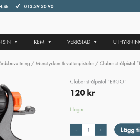
.SE
013-39 30 90
NSIN
KEM
VERKSTAD
UTHYRNI
årdsbevattning
/
Munstycken & vattenpistoler
/ Claber strålpistol
Claber strålpistol ”ERGO”
120
kr
I lager
Claber
Lägg ti
-
+
strålpistol
"ERGO"