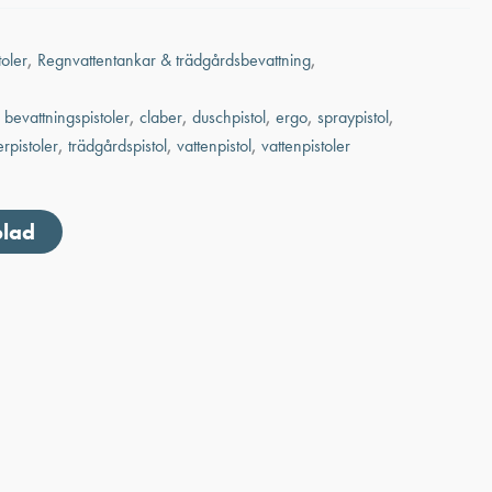
oler
,
Regnvattentankar & trädgårdsbevattning
,
,
bevattningspistoler
,
claber
,
duschpistol
,
ergo
,
spraypistol
,
erpistoler
,
trädgårdspistol
,
vattenpistol
,
vattenpistoler
blad