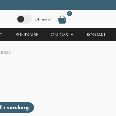
0
Exkl. moms
NG
KUNDCASE
OM OSS
KONTAKT
 ”ERGO”
ll i varukorg