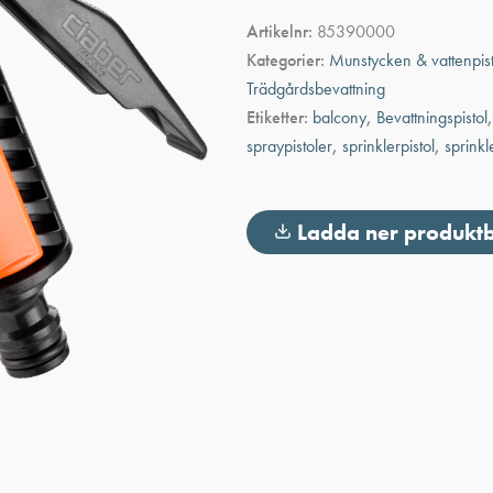
mängd
Artikelnr:
85390000
Kategorier:
Munstycken & vattenpist
Trädgårdsbevattning
Etiketter:
balcony
,
Bevattningspistol
spraypistoler
,
sprinklerpistol
,
sprinkl
Ladda ner produkt