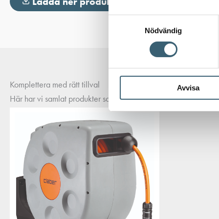
Ladda ner produktblad
Samtyckesval
Nödvändig
Komplettera med rätt tillval
Avvisa
Här har vi samlat produkter som ofta passar bra ihop med det du