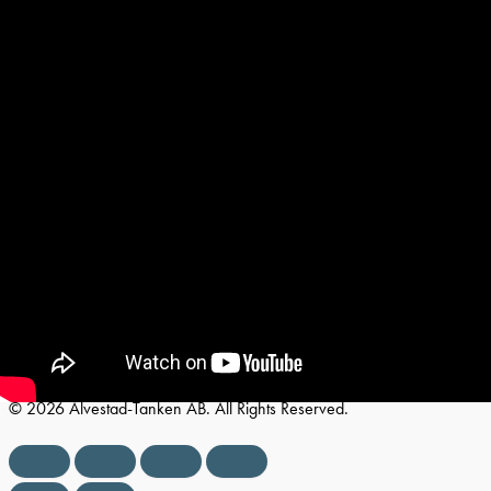
Villkor & integritetspolicy
Tillgänglighetsredogörelse
Vårt sortiment
Kundspecifik tillverkning
Uthyrning
Kontakt
Följ oss
© 2026 Älvestad-Tanken AB. All Rights Reserved.