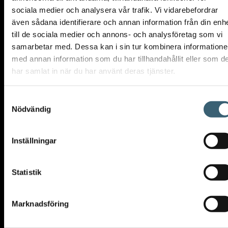
sociala medier och analysera vår trafik. Vi vidarebefordrar
grepp. Rostsäker (inga metalldelar) och stötsäker, den är resistent mot
även sådana identifierare och annan information från din enh
väder och vind, UV-strålar och mycket höga tryck, upp till 40 bar.
till de sociala medier och annons- och analysföretag som vi
Levereras utan vattenstopsventil.
samarbetar med. Dessa kan i sin tur kombinera information
med annan information som du har tillhandahållit eller som d
Specifikationer:
har samlat in när du har använt deras tjänster.
Bredd: Ø43 mm
Samtyckesval
Höjd: 68 mm
Nödvändig
Djup: Ø43 mm
Vikt: 38 g
Inställningar
Artikelnummer: 85470000
MER ÄN BARA DESIGN
Statistik
I Clabers produkter är design en balans mellan ergonomi,
Marknadsföring
funktionalitet och karaktär. Former designade för ett bekvämt grepp
som inte är tröttsamt, exakta ringmuttrar och knappar, säkra kontakter.