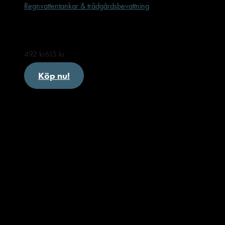
Regnvattentankar & trädgårdsbevattning
Vattenslang 20m komplett med munstycke
492
kr
615
kr
Köp nu!