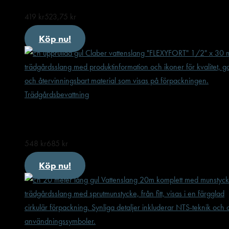
419
kr
523,75
kr
Köp nu!
Trädgårdsbevattning
Claber vattenslang ”FLEXYFORT” 1/2″ x 30 m
548
kr
685
kr
Köp nu!