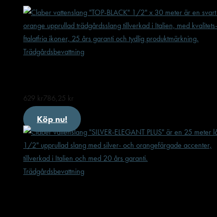
Trädgårdsbevattning
Claber vattenslang ”TOP-BLACK” 1/2″ x 30 m
629
kr
786,25
kr
Köp nu!
Trädgårdsbevattning
Claber vattenslang ”SILVER-ELEGANT PLUS” 
x 25 meter