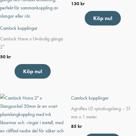
130
kr
Köp nu!
Camlock kopplingar
Camlock Hane x Utvändig gänga
2″
50
kr
Köp nu!
Camlock kopplingar
Agroflex LD spiralsugslang – 51
mm x 1 meter
85
kr