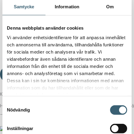
Ladda
Samtycke
Information
Om
Dokument
Typ
Storlek
ner
Ladda
Denna webbplats använder cookies
Öppna PDF:
📄
Datablad
100,7
ner fil:
Vi använder enhetsidentifierare för att anpassa innehållet
PDF
camlock Syrafast
KB
Ladda
och annonserna till användarna, tillhandahålla funktioner
ner
för sociala medier och analysera vår trafik. Vi
vidarebefordrar även sådana identifierare och annan
information från din enhet till de sociala medier och
annons- och analysföretag som vi samarbetar med.
Ladda ner produktblad
Dessa kan i sin tur kombinera informationen med annan
information som du har tillhandahållit eller som de har
Komplettera med rätt tillval
samlat in när du har använt deras tjänster.
Samtyckesval
Här har vi samlat produkter som ofta passar bra ihop med det du tittar på
Nödvändig
– för en mer komplett lösning.
Inställningar