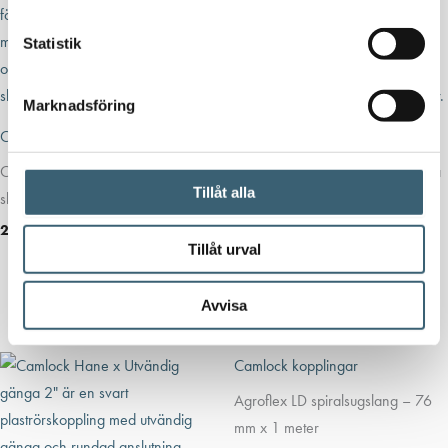
Statistik
Marknadsföring
Camlock kopplingar
Camlock kopplingar
Camlock koppling C, Hona för
Camlock Hane x Utvändig gänga
Tillåt alla
slang 3″
3″
295
kr
132
kr
Tillåt urval
Köp nu!
Köp nu!
Avvisa
Camlock kopplingar
Agroflex LD spiralsugslang – 76
mm x 1 meter