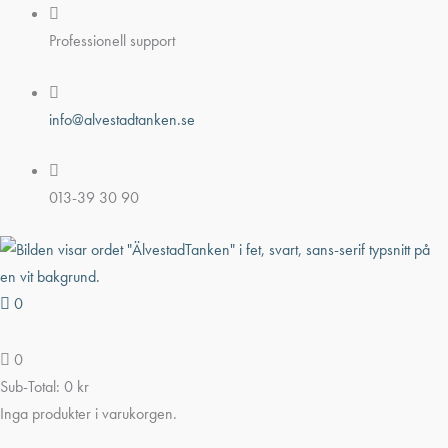
Hoppa
till
Professionell support
innehåll
info@alvestadtanken.se
013-39 30 90
0
0
Sub-Total:
0
kr
Inga produkter i varukorgen.