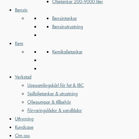
Oljetankar 200-9000 liter
Bensin
Bensintankar
Bensinutrustning
Kem
Kemikalietankar
Verkstad
Uppsamlingskärl för fat & IBC
Spilloljetankar & utrustning
Oljepumpar & tillbehör
Förvaringslådor & sandlådor
Uthyrning
Kundcase
Om oss