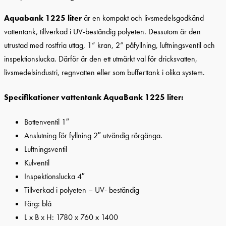
Aquabank 1225 liter
är en kompakt och livsmedelsgodkänd
vattentank, tillverkad i UV-beständig polyeten. Dessutom är den
utrustad med rostfria uttag, 1” kran, 2” påfyllning, luftningsventil och
inspektionslucka. Därför är den ett utmärkt val för dricksvatten,
livsmedelsindustri, regnvatten eller som bufferttank i olika system.
Specifikationer vattentank AquaBank 1225 liter:
Bottenventil 1″
Anslutning för fyllning 2″ utvändig rörgänga.
Luftningsventil
Kulventil
Inspektionslucka 4″
Tillverkad i polyeten – UV- beständig
Färg: blå
L x B x H: 1780 x 760 x 1400