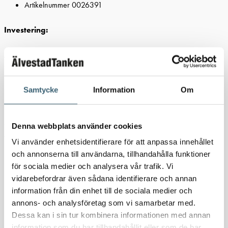
Artikelnummer 0026391
Investering:
Att investera i en vattentank från Älvestad-Tanken AB är ett tryggt och
långsiktigt val. Vi har dessutom lång erfarenhet av vattentankar,
bufferttankar, drickvattentankar och regnvattentankar. Vidare
Samtycke
Information
Om
samarbetar vi enbart med tillverkare som levererar tankar av högsta
kvalitet. Har ni frågor eller önskar vägledning kring våra vattentankar
och kringutrustning? Tveka då inte att kontakta oss – vi hjälper gärna
Denna webbplats använder cookies
till.
Vi använder enhetsidentifierare för att anpassa innehållet
och annonserna till användarna, tillhandahålla funktioner
Fördelar:
för sociala medier och analysera vår trafik. Vi
vidarebefordrar även sådana identifierare och annan
Polyeten- ett underhållsfritt material
information från din enhet till de sociala medier och
Låg vikt
annons- och analysföretag som vi samarbetar med.
Tankarna är 100% återvinningsbara
Dessa kan i sin tur kombinera informationen med annan
Mycket stabil konstruktion
information som du har tillhandahållit eller som de har