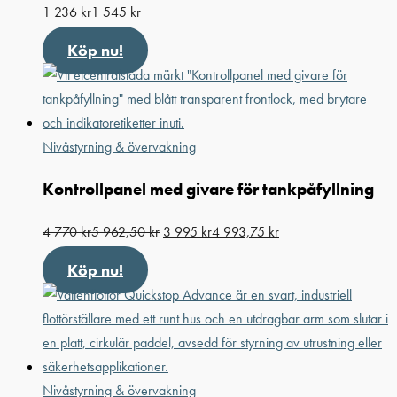
1 236
kr
1 545
kr
Köp nu!
Nivåstyrning & övervakning
Kontrollpanel med givare för tankpåfyllning
4 770
kr
5 962,50
kr
3 995
kr
4 993,75
kr
Köp nu!
Nivåstyrning & övervakning