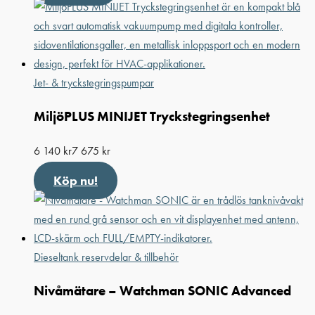
Jet- & tryckstegringspumpar
MiljöPLUS MINIJET Tryckstegrings­enhet
6 140
kr
7 675
kr
Köp nu!
Dieseltank reservdelar & tillbehör
Nivåmätare – Watchman SONIC Advanced