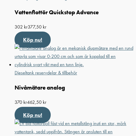
Vattenflottör Quickstop Advance
302
kr
377,50
kr
Köp nu!
Dieseltank reservdelar & tillbehör
Nivåmätare analog
370
kr
462,50
kr
Köp nu!