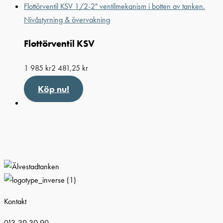
Nivåstyrning & övervakning
Flottörventil KSV
1 985
kr
2 481,25
kr
Köp nu!
Kontakt
013-39 30 90