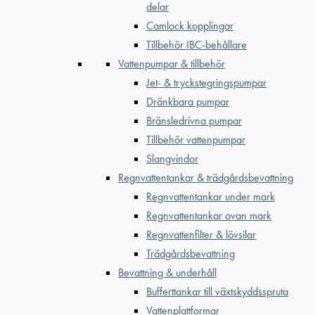
delar
Camlock kopplingar
Tillbehör IBC-behållare
Vattenpumpar & tillbehör
Jet- & tryckstegringspumpar
Dränkbara pumpar
Bränsledrivna pumpar
Tillbehör vattenpumpar
Slangvindor
Regnvattentankar & trädgårdsbevattning
Regnvattentankar under mark
Regnvattentankar ovan mark
Regnvattenfilter & lövsilar
Trädgårdsbevattning
Bevattning & underhåll
Bufferttankar till växtskyddsspruta
Vattenplattformar