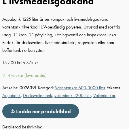
L livsmedelsgodkänd
Aquabank 1225 liter är en kompakt och livsmedelsgodkänd
vattentank tillverkad i UV-beständig polyeten. Utrustad med rostfria
uttag, 1” kran, 2” påfyllning, luftningsventil och inspektionslucka.
Perfekt för dricksvatten, livsmedelsindustri, regnvatten eller som
bufferttank i olika system.
13 500
kr
16 875
kr
2–4 veckor (leveranstid)
Artikelnr:
0026391
Kategori:
Vattentankar 600-3000 liter
Etiketter:
Aquabank
,
Dricksvattentank
,
vattentank 1200 liter
,
Vattentankar
Ladda ner produktblad
Detaljerad beskrivning